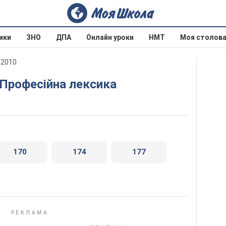
ики
ЗНО
ДПА
Онлайн уроки
НМТ
Моя столов
 2010
. Професійна лексика
170
174
177