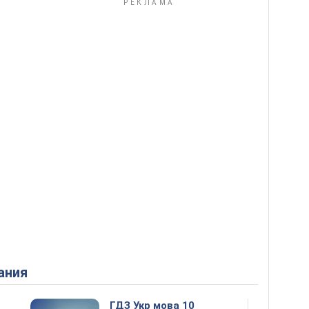
ания
ГДЗ Укр мова 10