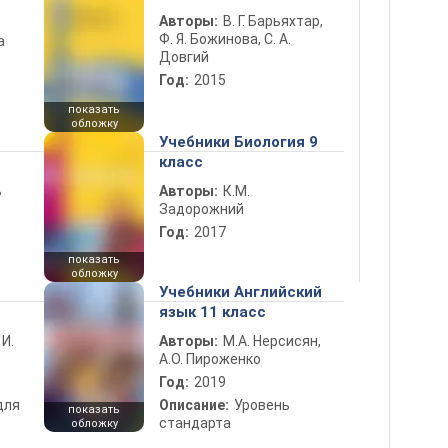
Авторы:
В. Г. Барьяхтар,
Ф. Я. Божинова, С. А.
а
Довгий
Год:
2015
показать
обложку
Учебники Биология 9
класс
ь
Авторы:
К.М.
Задорожний
Год:
2017
показать
обложку
Учебники Английский
язык 11 класс
 И.
Авторы:
М.А. Нерсисян,
А.О. Пироженко
Год:
2019
для
Описание:
Уровень
показать
стандарта
обложку