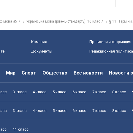
кр мова ✍
Українська мова (рівень стандарту), 10 клас
§ 11. Терміни
Команда
Правовая информация
йте
Документы
Редакционная политика
Мир
Спорт
Общество
Все новости
Новости 
ласс
3 класс
4 класс
5 класс
6 класс
7 класс
8 класс
ласс
3 класс
4 класс
5 класс
6 класс
7 класс
8 класс
ласс
11 класс