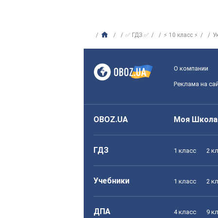
✅ ГДЗ ✅
⚡ 10 класс ⚡
У
О компании
Реклама на са
OBOZ.UA
Моя Школа
ГДЗ
1 класс
2 к
Учебники
1 класс
2 к
ДПА
4 класс
9 к