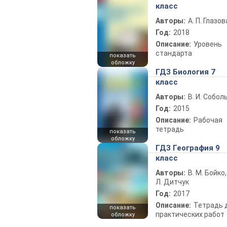
класс
Авторы:
А. П. Глазов
Год:
2018
Описание:
Уровень
стандарта
показать
обложку
ГДЗ Биология 7
класс
Авторы:
В. И. Собол
Год:
2015
Описание:
Рабочая
тетрадь
показать
обложку
ГДЗ География 9
класс
Авторы:
В. М. Бойко,
Л. Дитчук
Год:
2017
Описание:
Тетрадь 
показать
практических работ
обложку