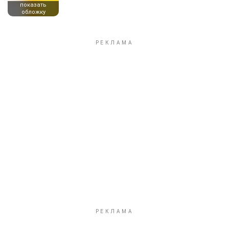
показать
обложку