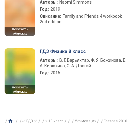
Авторы:
Naomi Simmons
Год:
2019
Описание:
Family and Friends 4 workbook
2nd edition
показать
обложку
ГДЗ Физика 8 класс
Авторы:
В. Г. Барьяхтар, Ф. Я. Божинова, Е.
А. Кирюхина, С. А. Довгий
Год:
2016
показать
обложку
✅ ГДЗ ✅
⚡ 10 класс ⚡
Укр мова ✍
Глазова 2010