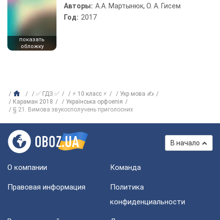
Авторы:
А.А. Мартынюк, О. А. Гисем
Год:
2017
показать
обложку
✅ ГДЗ ✅
⚡ 10 класс ⚡
Укр мова ✍
Караман 2018
Українська орфоепія
§ 21. Вимова звукосполучень приголосних
В начало
О компании
Команда
Правовая информация
Политика
конфиденциальности