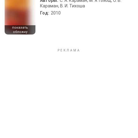
Авторы:
С. А. Караман, М. Я. Плющ, О. В.
Караман, В. И. Тихоша
Год:
2010
показать
обложку