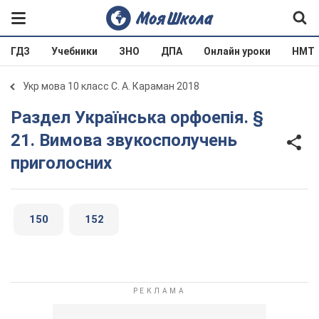
ГДЗ
Учебники
ЗНО
ДПА
Онлайн уроки
НМТ
Укр мова 10 класс С. А. Караман 2018
Раздел Українська орфоепія. §
21. Вимова звукосполучень
приголосних
150
152