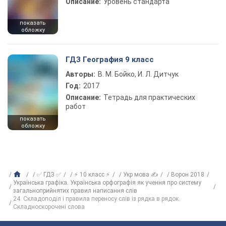
Описание:
Уровень стандарта
показать
обложку
ГДЗ География 9 класс
Авторы:
В. М. Бойко, И. Л. Дитчук
Год:
2017
Описание:
Тетрадь для практических
работ
показать
обложку
✅ ГДЗ ✅
⚡ 10 класс ⚡
Укр мова ✍
Ворон 2018
Українська графіка. Українська орфографія як учення про систему
загальноприйнятих правил написання слів
24. Складоподіл і правила переносу слів із рядка в рядок.
Складноскорочені слова