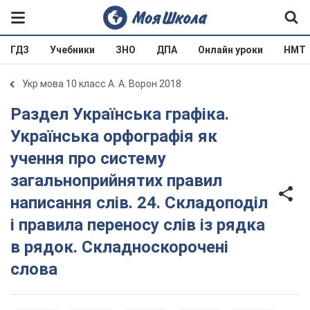
ГДЗ
Учебники
ЗНО
ДПА
Онлайн уроки
НМТ
Укр мова 10 класс А. А. Ворон 2018
Раздел Українська графіка.
Українська орфографія як
учення про систему
загальноприйнятих правил
написання слів. 24. Складоподіл
і правила переносу слів із рядка
в рядок. Складноскорочені
слова