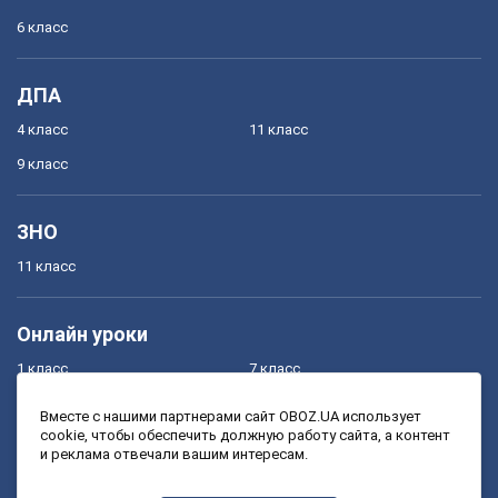
6 класс
ДПА
4 класс
11 класс
9 класс
ЗНО
11 класс
Онлайн уроки
1 класс
7 класс
2 класс
8 класс
Вместе с нашими партнерами сайт OBOZ.UA использует
cookie, чтобы обеспечить должную работу сайта, а контент
3 класс
9 класс
и реклама отвечали вашим интересам.
4 класс
10 класс