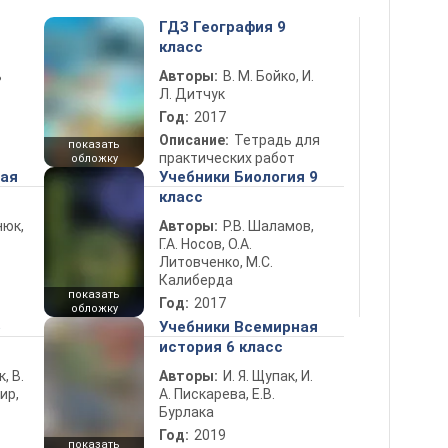
ГДЗ География 9
класс
ь
Авторы:
В. М. Бойко, И.
Л. Дитчук
Год:
2017
Описание:
Тетрадь для
показать
практических работ
обложку
ная
Учебники Биология 9
класс
нюк,
Авторы:
Р.В. Шаламов,
Г.А. Носов, О.А.
Литовченко, М.С.
Калиберда
показать
Год:
2017
обложку
5
Учебники Всемирная
история 6 класс
к, В.
Авторы:
И. Я. Щупак, И.
ир,
А. Пискарева, Е.В.
Бурлака
Год:
2019
показать