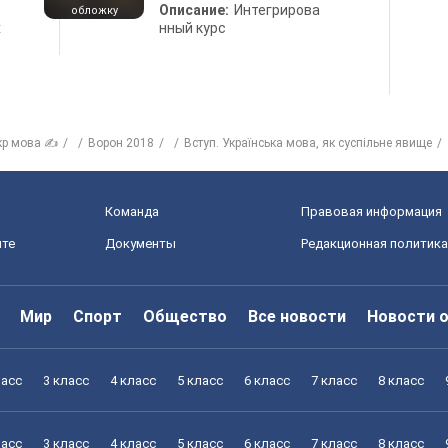
Описание:
Интегрирова
обложку
х
нный курс
кр мова ✍
Ворон 2018
Вступ. Українська мова, як суспільне явище
Команда
Правовая информация
йте
Документы
Редакционная политика
Мир
Спорт
Общество
Все новости
Новости 
ласс
3 класс
4 класс
5 класс
6 класс
7 класс
8 класс
ласс
3 класс
4 класс
5 класс
6 класс
7 класс
8 класс