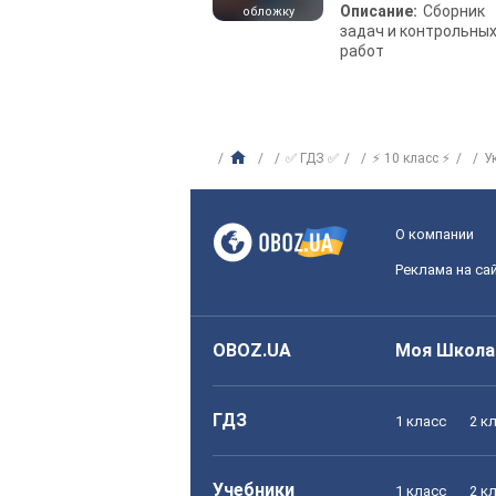
Описание:
Сборник
обложку
задач и контрольны
работ
✅ ГДЗ ✅
⚡ 10 класс ⚡
У
О компании
Реклама на са
OBOZ.UA
Моя Школа
ГДЗ
1 класс
2 к
Учебники
1 класс
2 к