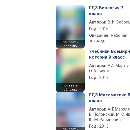
ГДЗ Биология 7
класс
Авторы:
В. И. Собол
Год:
2015
Описание:
Рабочая
тетрадь
показать
обложку
Учебники Всемир
история 9 класс
Авторы:
А.А. Марты
О. А. Гисем
Год:
2017
показать
обложку
ГДЗ Математика 
класс
Авторы:
А. Г. Мерзля
Б. Полонский, М. С. Як
Ю. М. Рабинович
Год:
2013
показать