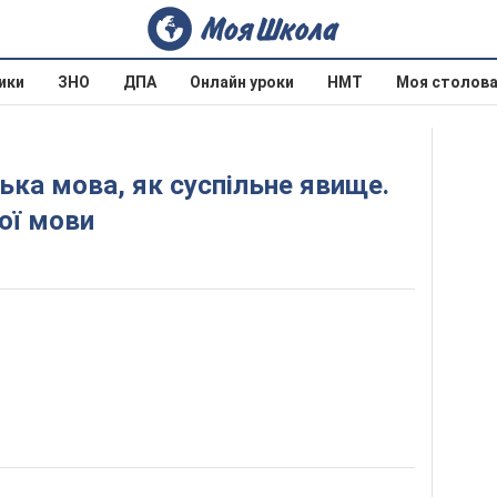
ики
ЗНО
ДПА
Онлайн уроки
НМТ
Моя столов
ої мови