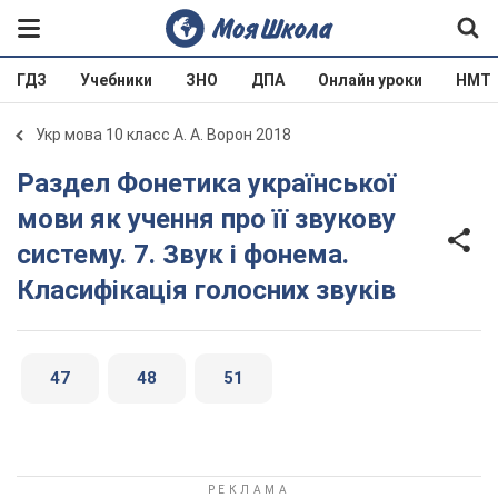
ГДЗ
Учебники
ЗНО
ДПА
Онлайн уроки
НМТ
Укр мова 10 класс А. А. Ворон 2018
Раздел Фонетика української
мови як учення про її звукову
систему. 7. Звук і фонема.
Класифікація голосних звуків
47
48
51