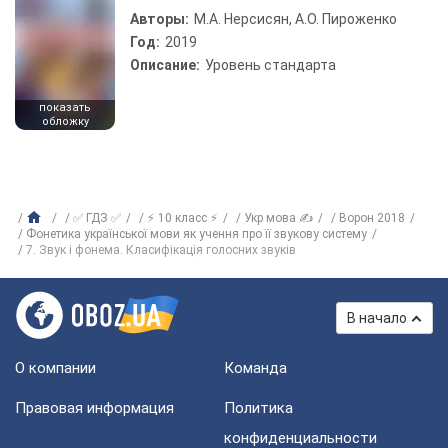
Авторы:
М.А. Нерсисян, А.О. Пироженко
Год:
2019
Описание:
Уровень стандарта
показать
обложку
✅ ГДЗ ✅
⚡ 10 класс ⚡
Укр мова ✍
Ворон 2018
Фонетика української мови як учення про її звукову систему
7. Звук і фонема. Класифікація голосних звуків
В начало
О компании
Команда
Правовая информация
Политика
конфиденциальности