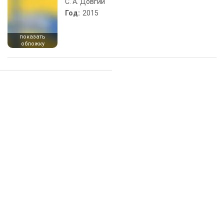
С. А. Довгий
Год:
2015
показать
обложку