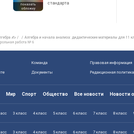
стандарта
показать
обложку
лгебра ✍
Алгебра и начала анализа: дидактические материалы для 11 к
рольная работа № 6
Команда
Правовая информация
йте
Документы
Редакционная политика
Мир
Спорт
Общество
Все новости
Новости 
ласс
3 класс
4 класс
5 класс
6 класс
7 класс
8 класс
ласс
3 класс
4 класс
5 класс
6 класс
7 класс
8 класс