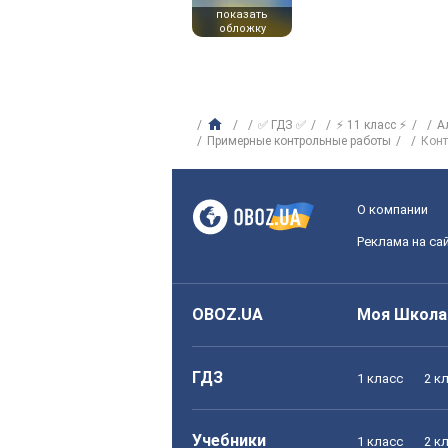
показать
обложку
✅ ГДЗ ✅
⚡ 11 класс ⚡
А
Примерные контрольные работы
Конт
О компании
Реклама на са
OBOZ.UA
Моя Школа
ГДЗ
1 класс
2 к
Учебники
1 класс
2 к