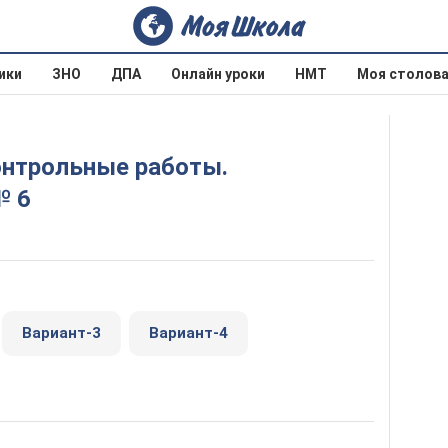
ики
ЗНО
ДПА
Онлайн уроки
НМТ
Моя столов
№ 6
Вариант-3
Вариант-4