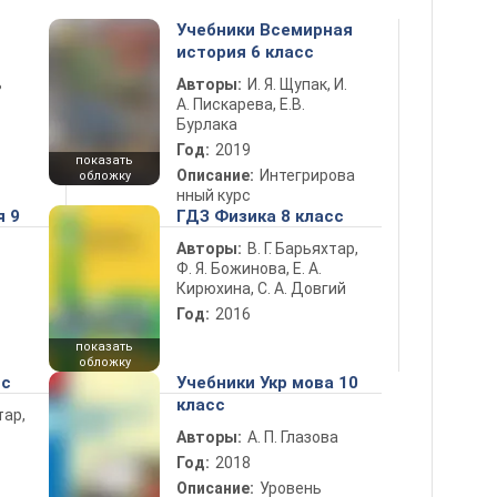
Учебники Всемирная
история 6 класс
ь
Авторы:
И. Я. Щупак, И.
А. Пискарева, Е.В.
Бурлака
Год:
2019
показать
Описание:
Интегрирова
обложку
нный курс
я 9
ГДЗ Физика 8 класс
Авторы:
В. Г. Барьяхтар,
Ф. Я. Божинова, Е. А.
Кирюхина, С. А. Довгий
Год:
2016
показать
обложку
сс
Учебники Укр мова 10
класс
тар,
Авторы:
А. П. Глазова
Год:
2018
Описание:
Уровень