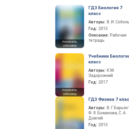
ГДЗ Биология 7
класс
Авторы:
В. И. Собол
Год:
2015
Описание:
Рабочая
тетрадь
показать
обложку
Учебники Биологи
класс
Авторы:
К.М.
Задорожний
Год:
2017
показать
обложку
ГДЗ Физика 7 кла
Авторы:
В. Г. Барьях
Ф. Я. Божинова, С. А.
Довгий
Год:
2015