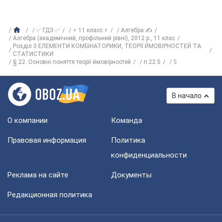
✅ ГДЗ ✅
⚡ 11 класс ⚡
Алгебра ✍
Алгебра (академічний, профільний рівні), 2012 р., 11 клас
Розділ 3 ЕЛЕМЕНТИ КОМБІНАТОРИКИ, ТЕОРІЇ ЙМОВІРНОСТЕЙ ТА
СТАТИСТИКИ
§ 22. Основні поняття теорії ймовірностей
п.22.5
5
В начало
О компании
Команда
Правовая информация
Политика
конфиденциальности
Реклама на сайте
Документы
Редакционная политика