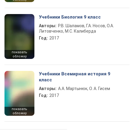
Учебники Биология 9 класс
Авторы:
Р.В. Шаламов, Г.А. Носов, О.А.
Литовченко, М.С. Калиберда
Год:
2017
показать
обложку
Учебники Всемирная история 9
класс
Авторы:
А.А. Мартынюк, О. А. Гисем
Год:
2017
показать
обложку