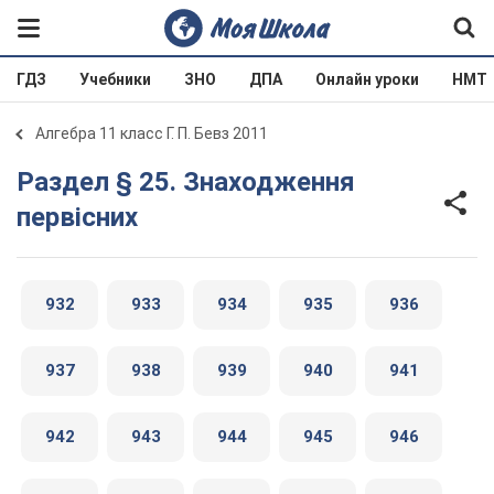
ГДЗ
Учебники
ЗНО
ДПА
Онлайн уроки
НМТ
Алгебра 11 класс Г. П. Бевз 2011
Раздел § 25. Знаходження
первісних
932
933
934
935
936
937
938
939
940
941
942
943
944
945
946