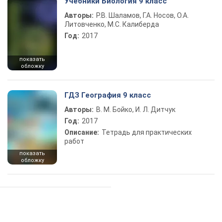
Учебники Биология 9 класс
Авторы:
Р.В. Шаламов, Г.А. Носов, О.А.
Литовченко, М.С. Калиберда
Год:
2017
показать
обложку
ГДЗ География 9 класс
Авторы:
В. М. Бойко, И. Л. Дитчук
Год:
2017
Описание:
Тетрадь для практических
работ
показать
обложку