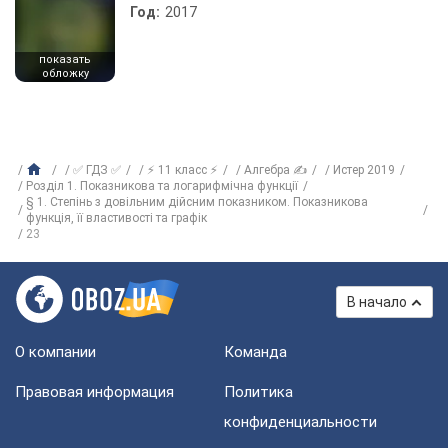
Год:
2017
показать
обложку
✅ ГДЗ ✅
⚡ 11 класс ⚡
Алгебра ✍
Истер 2019
Розділ 1. Показникова та логарифмічна функції
§ 1. Степінь з довільним дійсним показником. Показникова
функція, її властивості та графік
23
В начало
О компании
Команда
Правовая информация
Политика
конфиденциальности