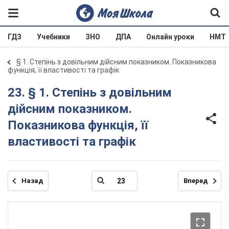
ГДЗ
Учебники
ЗНО
ДПА
Онлайн уроки
НМТ
§ 1. Степінь з довільним дійсним показником. Показникова
функція, її властивості та графік
23. § 1. Степінь з довільним
дійсним показником.
Показникова функція, її
властивості та графік
Назад
Вперед