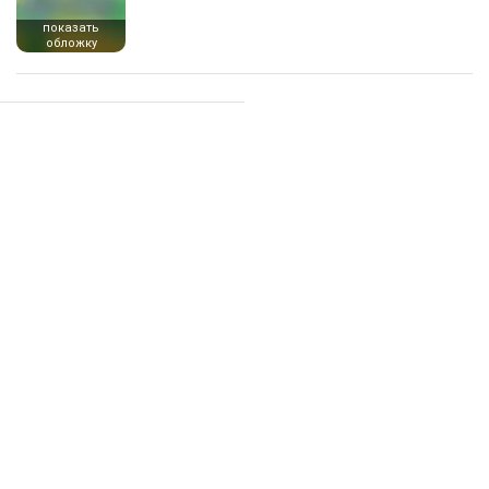
показать
обложку