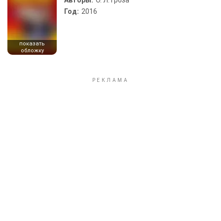
Авторы:
О. Л. Гроза
Год:
2016
показать
обложку