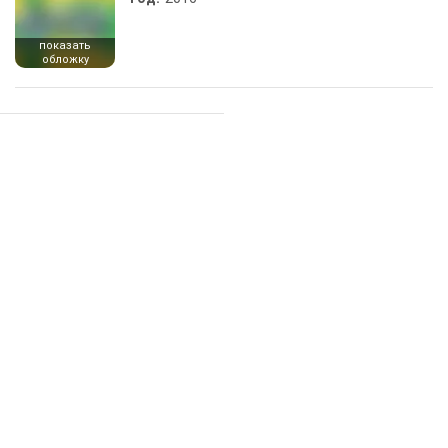
показать
обложку