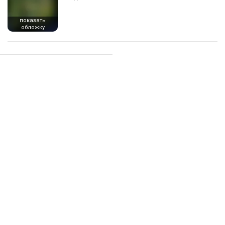
показать
обложку