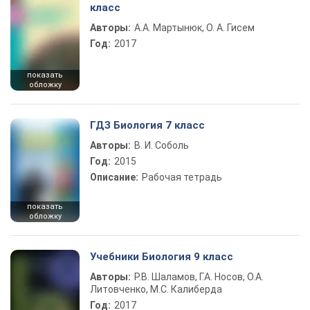
класс
Авторы:
А.А. Мартынюк, О. А. Гисем
Год:
2017
показать
обложку
ГДЗ Биология 7 класс
Авторы:
В. И. Соболь
Год:
2015
Описание:
Рабочая тетрадь
показать
обложку
Учебники Биология 9 класс
Авторы:
Р.В. Шаламов, Г.А. Носов, О.А.
Литовченко, М.С. Калиберда
Год:
2017