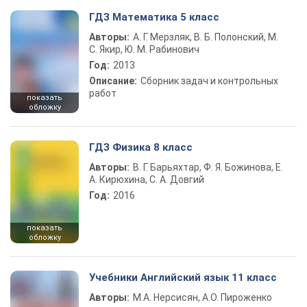
ГДЗ Математика 5 класс
Авторы:
А. Г. Мерзляк, В. Б. Полонский, М.
С. Якир, Ю. М. Рабинович
Год:
2013
Описание:
Сборник задач и контрольных
работ
показать
обложку
ГДЗ Физика 8 класс
Авторы:
В. Г. Барьяхтар, Ф. Я. Божинова, Е.
А. Кирюхина, С. А. Довгий
Год:
2016
показать
обложку
Учебники Английский язык 11 класс
Авторы:
М.А. Нерсисян, А.О. Пироженко