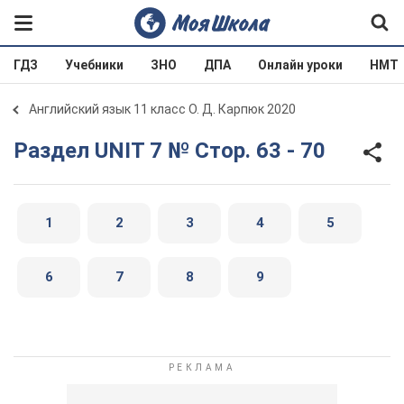
ГДЗ
Учебники
ЗНО
ДПА
Онлайн уроки
НМТ
Английский язык 11 класс О. Д. Карпюк 2020
Раздел UNIT 7 № Стор. 63 - 70
1
2
3
4
5
6
7
8
9