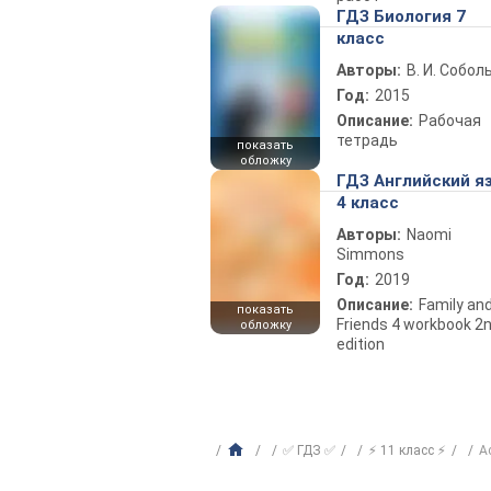
ГДЗ Биология 7
класс
Авторы:
В. И. Собол
Год:
2015
Описание:
Рабочая
тетрадь
показать
обложку
ГДЗ Английский я
4 класс
Авторы:
Naomi
Simmons
Год:
2019
Описание:
Family an
показать
Friends 4 workbook 2
обложку
edition
✅ ГДЗ ✅
⚡ 11 класс ⚡
А