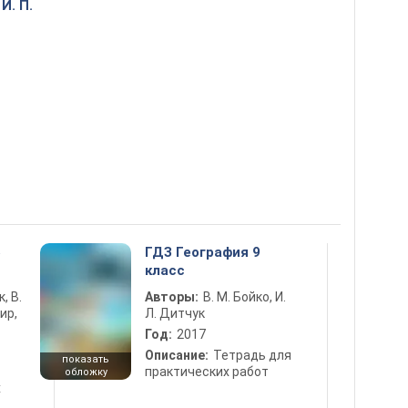
И. П.
5
ГДЗ География 9
класс
к, В.
Авторы:
В. М. Бойко, И.
ир,
Л. Дитчук
Год:
2017
Описание:
Тетрадь для
показать
практических работ
обложку
х