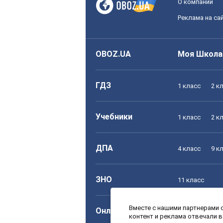
О компании
Реклама на са
OBOZ.UA
Моя Школа
ГДЗ
1 класс
2 к
Учебники
1 класс
2 к
ДПА
4 класс
9 к
ЗНО
11 класс
Вместе с нашими партнерами с
Онлайн уроки
1 класс
2 к
контент и реклама отвечали 