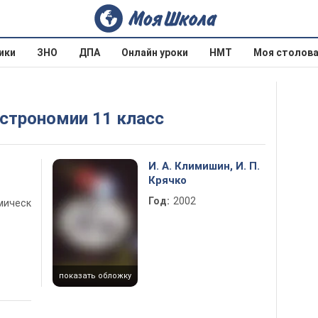
ики
ЗНО
ДПА
Онлайн уроки
НМТ
Моя столов
Астрономии 11 класс
И. А. Климишин, И. П.
Крячко
Год:
2002
мическ
показать обложку