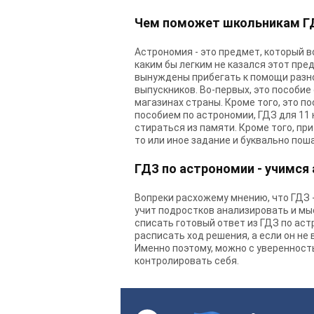
Чем поможет школьникам ГД
Астрономия - это предмет, который в
каким бы легким не казался этот пре
вынуждены прибегать к помощи разно
выпускников. Во-первых, это пособие 
магазинах страны. Кроме того, это п
пособием по астрономии, ГДЗ для 11
стираться из памяти. Кроме того, п
то или иное задание и буквально пош
ГДЗ по астрономии - учимся
Вопреки расхожему мнению, что ГДЗ - 
учит подростков анализировать и мыс
списать готовый ответ из ГДЗ по аст
расписать ход решения, а если он не
Именно поэтому, можно с уверенност
контролировать себя.