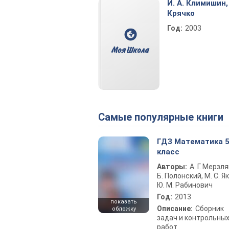
И. А. Климишин, 
Крячко
Год:
2003
Самые популярные книги
ГДЗ Математика 
класс
Авторы:
А. Г. Мерзля
Б. Полонский, М. С. Як
Ю. М. Рабинович
Год:
2013
показать
Описание:
Сборник
обложку
задач и контрольны
работ