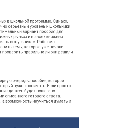
ных в школьной программе. Однако,
очно серьезный уровень и школьники
оптимальный вариант пособия для
книжных рынках и во всех книжных
жизнь выпускникам. Работая с
репить темы, которые уже начали
т проверить правильно ли они решили
первую очередь, пособие, которое
который нужно понимать. Если просто
скник должен будет пошагово
ии списанного готового ответа.
, а возможность научиться думать и