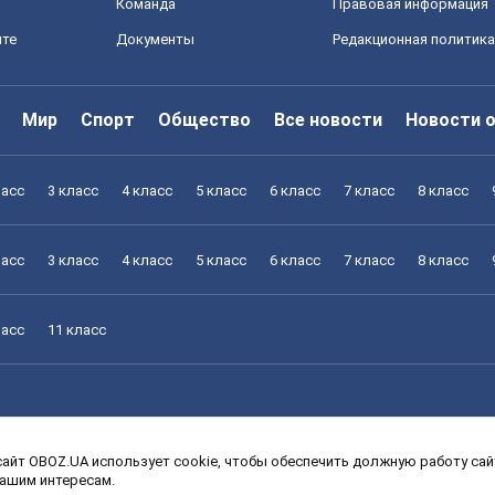
Команда
Правовая информация
йте
Документы
Редакционная политика
Мир
Спорт
Общество
Все новости
Новости 
ласс
3 класс
4 класс
5 класс
6 класс
7 класс
8 класс
ласс
3 класс
4 класс
5 класс
6 класс
7 класс
8 класс
ласс
11 класс
айт OBOZ.UA использует cookie, чтобы обеспечить должную работу сайт
ласс
3 класс
4 класс
5 класс
6 класс
7 класс
8 класс
вашим интересам.