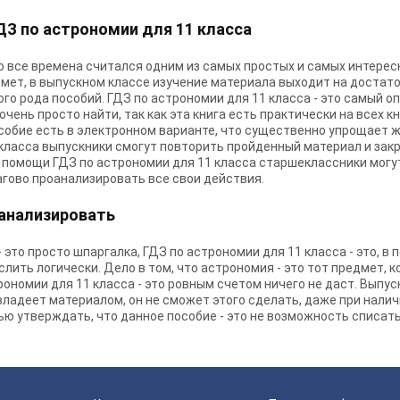
З по астрономии для 11 класса
о все времена считался одним из самых простых и самых интерес
дмет, в выпускном классе изучение материала выходит на достат
го рода пособий. ГДЗ по астрономии для 11 класса - это самый 
очень просто найти, так как эта книга есть практически на всех 
особие есть в электронном варианте, что существенно упрощает 
 класса выпускники смогут повторить пройденный материал и зак
ри помощи ГДЗ по астрономии для 11 класса старшеклассники могу
агово проанализировать все свои действия.
 анализировать
это просто шпаргалка, ГДЗ по астрономии для 11 класса - это, в 
лить логически. Дело в том, что астрономия - это тот предмет, 
рономии для 11 класса - это ровным счетом ничего не даст. Выпу
 владеет материалом, он не сможет этого сделать, даже при налич
ью утверждать, что данное пособие - это не возможность списать