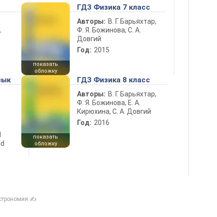
ГДЗ Физика 7 класс
Авторы:
В. Г. Барьяхтар,
Ф. Я. Божинова, С. А.
ь
Довгий
Год:
2015
показать
обложку
зык
ГДЗ Физика 8 класс
Авторы:
В. Г. Барьяхтар,
Ф. Я. Божинова, Е. А.
Кирюхина, С. А. Довгий
Год:
2016
d
показать
nd
обложку
строномия ✍