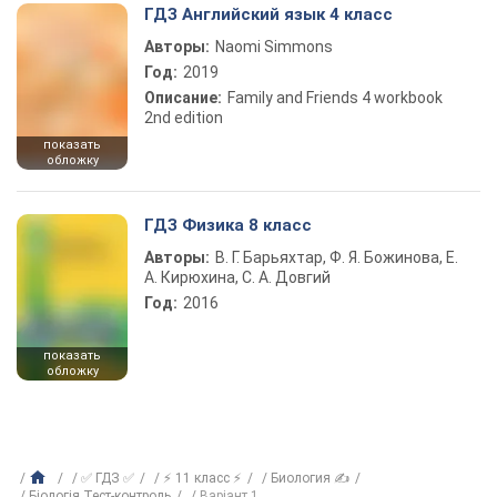
ГДЗ Английский язык 4 класс
Авторы:
Naomi Simmons
Год:
2019
Описание:
Family and Friends 4 workbook
2nd edition
показать
обложку
ГДЗ Физика 8 класс
Авторы:
В. Г. Барьяхтар, Ф. Я. Божинова, Е.
А. Кирюхина, С. А. Довгий
Год:
2016
показать
обложку
✅ ГДЗ ✅
⚡ 11 класс ⚡
Биология ✍
Біологія Тест-контроль
Варіант 1