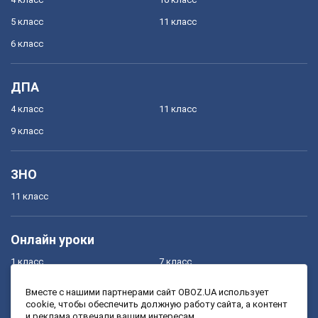
5 класс
11 класс
6 класс
ДПА
4 класс
11 класс
9 класс
ЗНО
11 класс
Онлайн уроки
1 класс
7 класс
2 класс
8 класс
Вместе с нашими партнерами сайт OBOZ.UA использует
cookie, чтобы обеспечить должную работу сайта, а контент
3 класс
9 класс
и реклама отвечали вашим интересам.