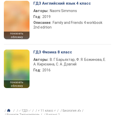
ГДЗ Английский язык 4 класс
Авторы:
Naomi Simmons
Год:
2019
Описание:
Family and Friends 4 workbook
2nd edition
показать
обложку
ГДЗ Физика 8 класс
Авторы:
В. Г. Барьяхтар, Ф. Я. Божинова, Е.
А. Кирюхина, С. А. Довгий
Год:
2016
показать
обложку
✅ ГДЗ ✅
⚡ 11 класс ⚡
Биология ✍
Біологія Тест-контроль
Варіант 2