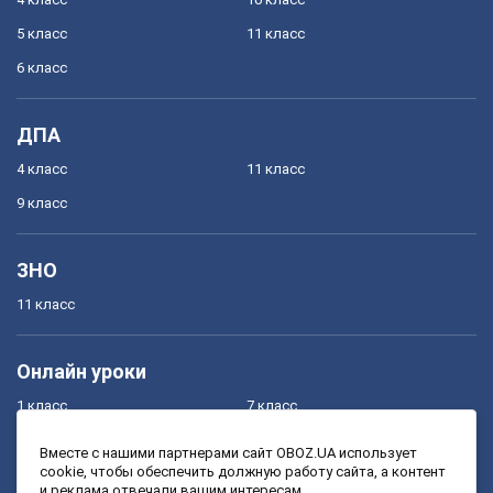
5 класс
11 класс
6 класс
ДПА
4 класс
11 класс
9 класс
ЗНО
11 класс
Онлайн уроки
1 класс
7 класс
2 класс
8 класс
Вместе с нашими партнерами сайт OBOZ.UA использует
cookie, чтобы обеспечить должную работу сайта, а контент
3 класс
9 класс
и реклама отвечали вашим интересам.