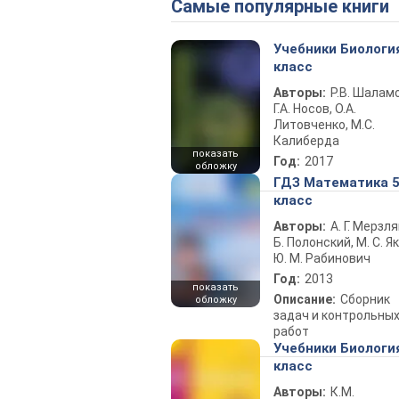
Самые популярные книги
Учебники Биологи
класс
Авторы:
Р.В. Шаламо
Г.А. Носов, О.А.
Литовченко, М.С.
Калиберда
показать
Год:
2017
обложку
ГДЗ Математика 
класс
Авторы:
А. Г. Мерзля
Б. Полонский, М. С. Як
Ю. М. Рабинович
Год:
2013
показать
Описание:
Сборник
обложку
задач и контрольны
работ
Учебники Биологи
класс
Авторы:
К.М.