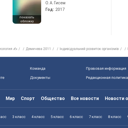
О. А. Гисем
Год:
2017
показать
обложку
иология ✍
Демичева 2011
Індивідуальний розвиток організмів
Команда
Правовая информация
йте
Документы
Редакционная политика
Мир
Спорт
Общество
Все новости
Новости 
ласс
3 класс
4 класс
5 класс
6 класс
7 класс
8 класс