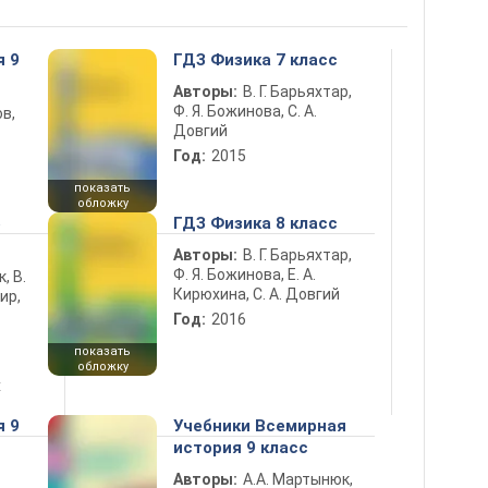
я 9
ГДЗ Физика 7 класс
Авторы:
В. Г. Барьяхтар,
Ф. Я. Божинова, С. А.
в,
Довгий
Год:
2015
показать
обложку
5
ГДЗ Физика 8 класс
Авторы:
В. Г. Барьяхтар,
Ф. Я. Божинова, Е. А.
к, В.
Кирюхина, С. А. Довгий
ир,
Год:
2016
показать
обложку
х
я 9
Учебники Всемирная
история 9 класс
Авторы:
А.А. Мартынюк,