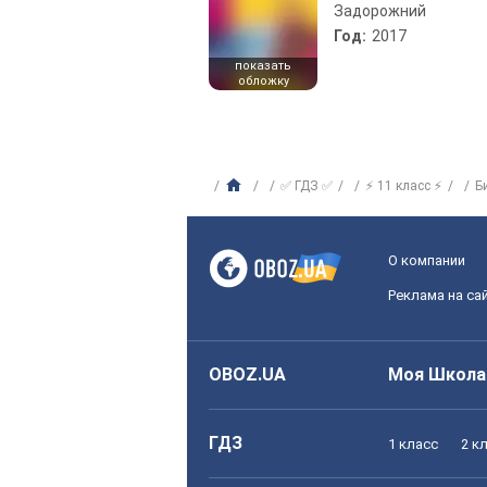
Задорожний
Год:
2017
показать
обложку
✅ ГДЗ ✅
⚡ 11 класс ⚡
Б
О компании
Реклама на са
OBOZ.UA
Моя Школа
ГДЗ
1 класс
2 к