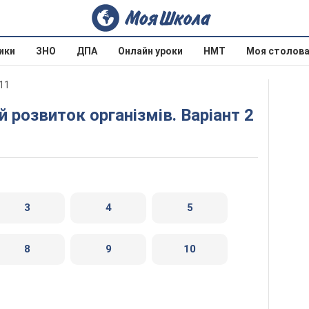
ики
ЗНО
ДПА
Онлайн уроки
НМТ
Моя столов
011
й розвиток організмів. Варіант 2
3
4
5
8
9
10