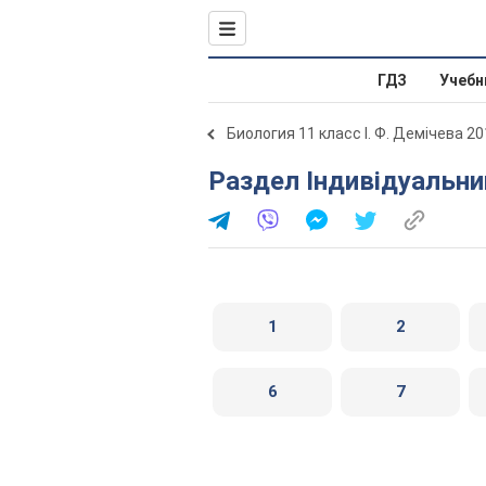
ГДЗ
Учебн
Биология 11 класс І. Ф. Демічева 2
Раздел Індивідуальни
1
2
6
7