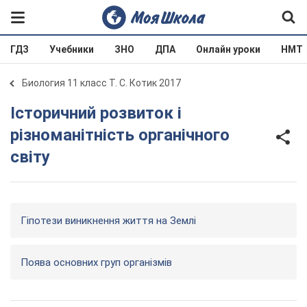
ГДЗ
Учебники
ЗНО
ДПА
Онлайн уроки
НМТ
Биология 11 класс Т. С. Котик 2017
Історичний розвиток і
різноманітність органічного
світу
Гіпотези виникнення життя на Землі
Поява основних груп організмів