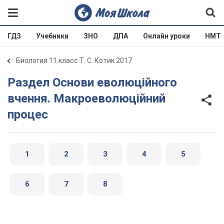
ГДЗ
Учебники
ЗНО
ДПА
Онлайн уроки
НМТ
Биология 11 класс Т. С. Котик 2017
Раздел Основи еволюційного
вчення. Макроеволюційний
процес
1
2
3
4
5
6
7
8