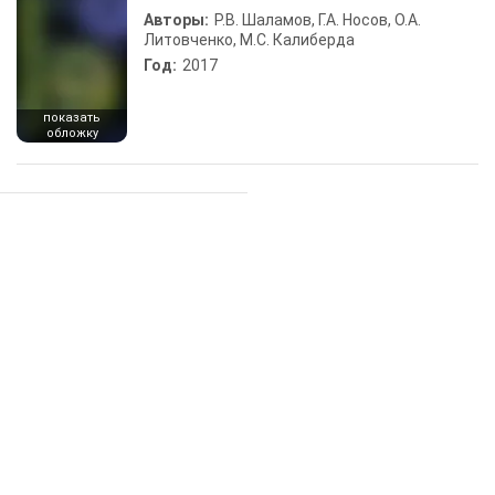
Авторы:
Р.В. Шаламов, Г.А. Носов, О.А.
Литовченко, М.С. Калиберда
Год:
2017
показать
обложку