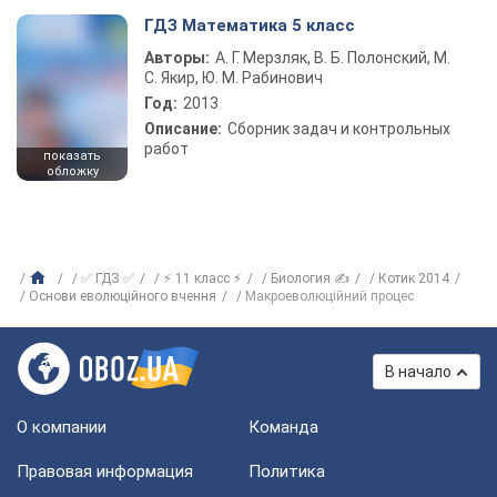
ГДЗ Математика 5 класс
Авторы:
А. Г. Мерзляк, В. Б. Полонский, М.
С. Якир, Ю. М. Рабинович
Год:
2013
Описание:
Сборник задач и контрольных
работ
показать
обложку
✅ ГДЗ ✅
⚡ 11 класс ⚡
Биология ✍
Котик 2014
Основи еволюційного вчення
Макроеволюційний процес
В начало
О компании
Команда
Правовая информация
Политика