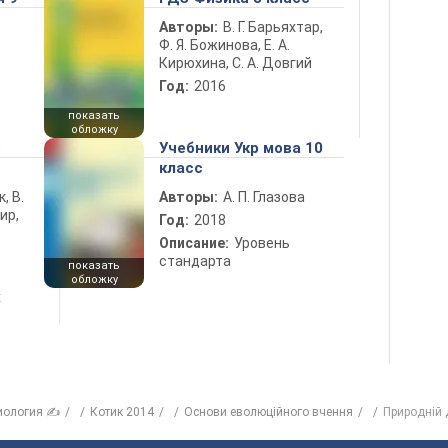
Авторы:
В. Г. Барьяхтар,
Ф. Я. Божинова, Е. А.
Кирюхина, С. А. Довгий
Год:
2016
показать
обложку
5
Учебники Укр мова 10
класс
к, В.
Авторы:
А. П. Глазова
ир,
Год:
2018
Описание:
Уровень
стандарта
показать
обложку
х
иология ✍
Котик 2014
Основи еволюційного вчення
Природній 