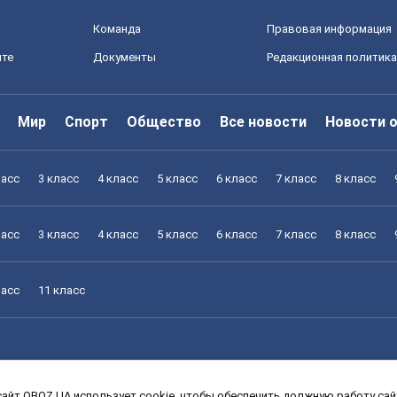
Команда
Правовая информация
йте
Документы
Редакционная политика
Мир
Спорт
Общество
Все новости
Новости 
ласс
3 класс
4 класс
5 класс
6 класс
7 класс
8 класс
ласс
3 класс
4 класс
5 класс
6 класс
7 класс
8 класс
ласс
11 класс
айт OBOZ.UA использует cookie, чтобы обеспечить должную работу сайт