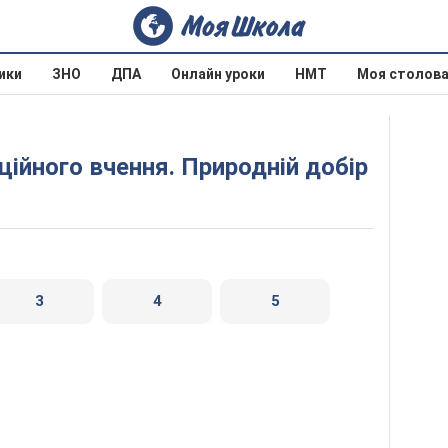
ики
ЗНО
ДПА
Онлайн уроки
НМТ
Моя столов
ційного вчення. Природній добір
3
4
5