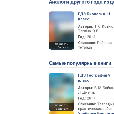
Аналоги другого года изд
ГДЗ Биология 11
класс
Авторы:
Т. С. Котик,
Тагліна, О. В.
Год:
2014
Описание:
Рабочая
показать
тетрадь
обложку
Самые популярные книги
ГДЗ География 9
класс
Авторы:
В. М. Бойко,
Л. Дитчук
Год:
2017
Описание:
Тетрадь 
показать
практических работ
обложку
Учебники Биологи