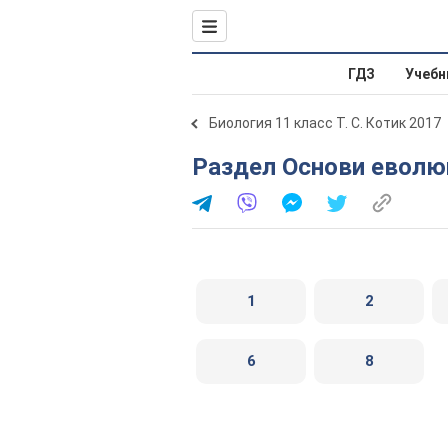
ГДЗ
Учебн
Биология 11 класс Т. С. Котик 2017
Раздел Основи еволю
1
2
6
8