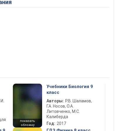
ания
Учебники Биология 9
класс
 И.
Авторы:
Р.В. Шаламов,
Г.А. Носов, О.А.
Литовченко, М.С.
Калиберда
для
показать
Год:
2017
обложку
я 9
ГДЗ Физика 8 класс