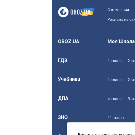
О компании
Реклама на са
OBOZ.UA
Моя Школа
ГДЗ
1 класс
2 к
Учебники
1 класс
2 к
ДПА
4 класс
9 к
ЗНО
11 класс
Вместе с нашими партнерами с