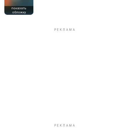
показать
обложку