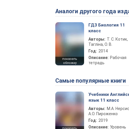
Аналоги другого года изд
ГДЗ Биология 11
класс
Авторы:
Т. С. Котик,
Тагліна, О. В.
Год:
2014
Описание:
Рабочая
показать
тетрадь
обложку
Самые популярные книги
Учебники Английс
язык 11 класс
Авторы:
М.А. Нерсис
А.О. Пироженко
Год:
2019
Описание:
Уровень
показать