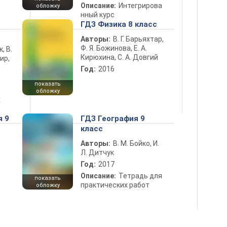
Описание:
Интегрирова
обложку
нный курс
5
ГДЗ Физика 8 класс
Авторы:
В. Г. Барьяхтар,
Ф. Я. Божинова, Е. А.
к, В.
Кирюхина, С. А. Довгий
ир,
Год:
2016
показать
обложку
х
я 9
ГДЗ География 9
класс
Авторы:
В. М. Бойко, И.
Л. Дитчук
Год:
2017
Описание:
Тетрадь для
показать
практических работ
обложку