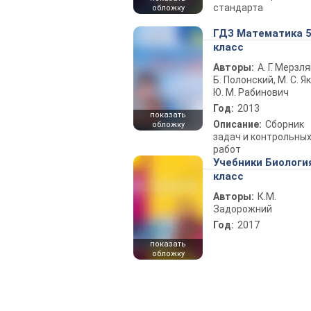
стандарта
обложку
ГДЗ Математика 
класс
Авторы:
А. Г. Мерзля
Б. Полонский, М. С. Як
Ю. М. Рабинович
Год:
2013
показать
Описание:
Сборник
обложку
задач и контрольны
работ
Учебники Биологи
класс
Авторы:
К.М.
Задорожний
Год:
2017
показать
обложку