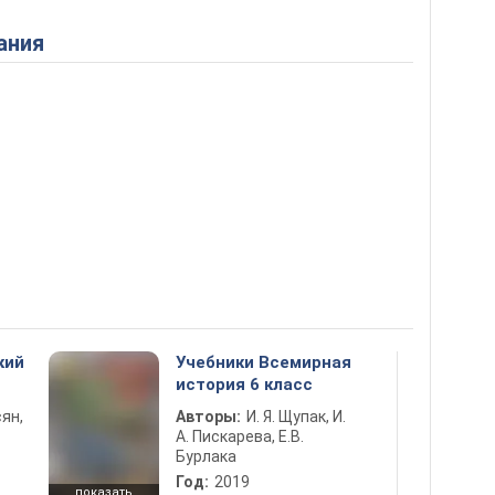
ания
кий
Учебники Всемирная
история 6 класс
ян,
Авторы:
И. Я. Щупак, И.
А. Пискарева, Е.В.
Бурлака
Год:
2019
показать