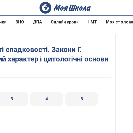
ики
ЗНО
ДПА
Онлайн уроки
НМТ
Моя столов
 характер і цитологічні основи
3
4
5