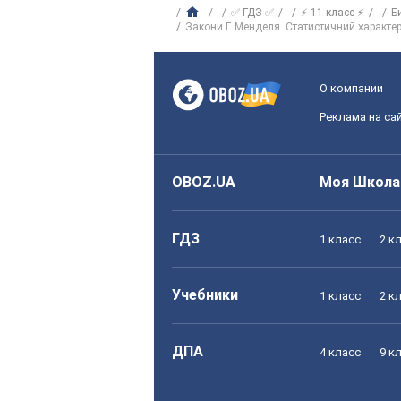
✅ ГДЗ ✅
⚡ 11 класс ⚡
Б
Закони Г. Менделя. Статистичний характер
О компании
Реклама на са
OBOZ.UA
Моя Школа
ГДЗ
1 класс
2 к
Учебники
1 класс
2 к
ДПА
4 класс
9 к