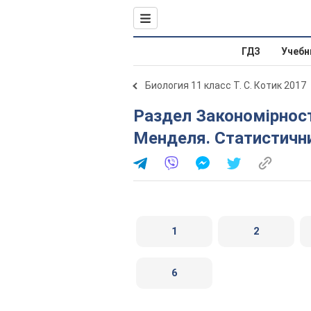
ГДЗ
Учебн
Биология 11 класс Т. С. Котик 2017
Раздел Закономірності спадковості. Закони Г.
Менделя. Статистичний
1
2
6