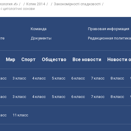
иология ✍
Котик 2014
Закономірності спадковості
 і цитологічні основи
Команда
Правовая информация
йте
Документы
Редакционная политика
Мир
Спорт
Общество
Все новости
Новости 
ласс
3 класс
4 класс
5 класс
6 класс
7 класс
8 класс
ласс
3 класс
4 класс
5 класс
6 класс
7 класс
8 класс
ласс
11 класс