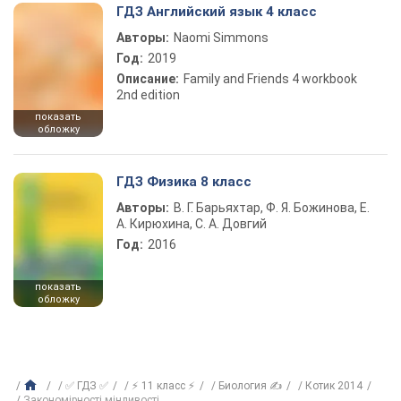
ГДЗ Английский язык 4 класс
Авторы:
Naomi Simmons
Год:
2019
Описание:
Family and Friends 4 workbook
2nd edition
показать
обложку
ГДЗ Физика 8 класс
Авторы:
В. Г. Барьяхтар, Ф. Я. Божинова, Е.
А. Кирюхина, С. А. Довгий
Год:
2016
показать
обложку
✅ ГДЗ ✅
⚡ 11 класс ⚡
Биология ✍
Котик 2014
Закономірності мінливості