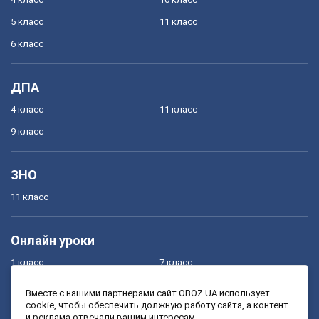
5 класс
11 класс
6 класс
ДПА
4 класс
11 класс
9 класс
ЗНО
11 класс
Онлайн уроки
1 класс
7 класс
2 класс
8 класс
Вместе с нашими партнерами сайт OBOZ.UA использует
cookie, чтобы обеспечить должную работу сайта, а контент
3 класс
9 класс
и реклама отвечали вашим интересам.