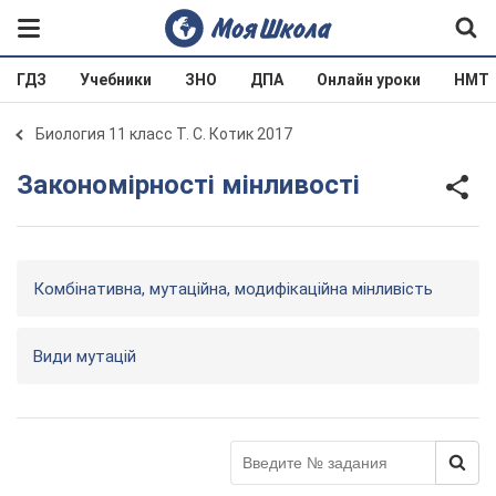
ГДЗ
Учебники
ЗНО
ДПА
Онлайн уроки
НМТ
Биология 11 класс Т. С. Котик 2017
Закономірності мінливості
Комбінативна, мутаційна, модифікаційна мінливість
Види мутацій