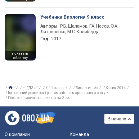
Учебники Биология 9 класс
Авторы:
Р.В. Шаламов, Г.А. Носов, О.А.
Литовченко, М.С. Калиберда
Год:
2017
показать
обложку
✅ ГДЗ ✅
⚡ 11 класс ⚡
Биология ✍
Котик 2014
Історичний розвиток і різноманітність органічного світу
Гіпотези виникнення життя на Землі
В начало
О компании
Команда