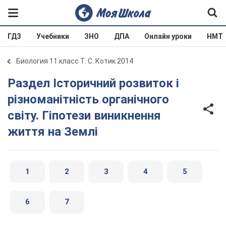
ГДЗ
Учебники
ЗНО
ДПА
Онлайн уроки
НМТ
Биология 11 класс Т. С. Котик 2014
Раздел Історичний розвиток і
різноманітність органічного
світу. Гіпотези виникнення
життя на Землі
1
2
3
4
5
6
7