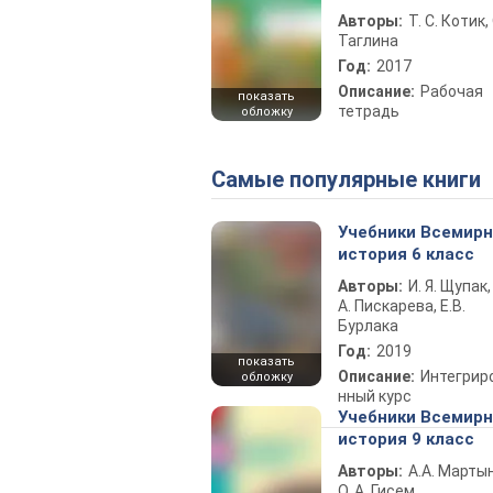
Авторы:
Т. С. Котик, 
Таглина
Год:
2017
Описание:
Рабочая
показать
тетрадь
обложку
Самые популярные книги
Учебники Всемир
история 6 класс
Авторы:
И. Я. Щупак,
А. Пискарева, Е.В.
Бурлака
Год:
2019
показать
Описание:
Интегрир
обложку
нный курс
Учебники Всемир
история 9 класс
Авторы:
А.А. Марты
О. А. Гисем