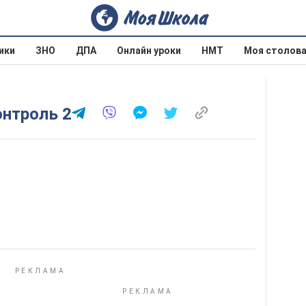
ики
ЗНО
ДПА
Онлайн уроки
НМТ
Моя столов
онтроль 2