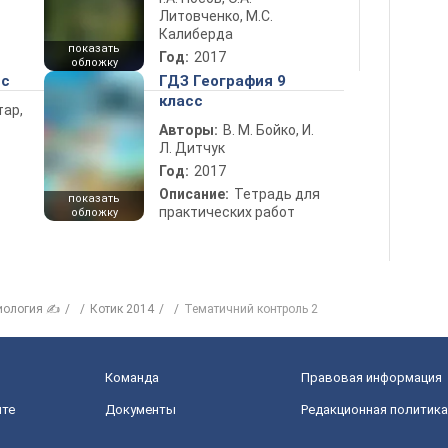
Литовченко, М.С.
Калиберда
показать
Год:
2017
обложку
сс
ГДЗ География 9
класс
тар,
Авторы:
В. М. Бойко, И.
Л. Дитчук
Год:
2017
Описание:
Тетрадь для
показать
практических работ
обложку
иология ✍
Котик 2014
Тематичний контроль 2
Команда
Правовая информация
йте
Документы
Редакционная политика