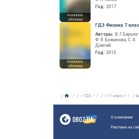
Год:
2017
показать
обложку
ГДЗ Физика 7 кла
Авторы:
В. Г. Барьях
Ф. Я. Божинова, С. А.
Довгий
Год:
2015
показать
обложку
✅ ГДЗ ✅
⚡ 11 класс ⚡
Б
О компании
Реклама на са