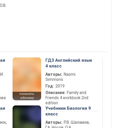
О.В.
ная
ГДЗ Английский язык
4 класс
 И.
Авторы:
Naomi
Simmons
Год:
2019
Описание:
Family and
показать
ова
Friends 4 workbook 2nd
обложку
edition
ная
Учебники Биология 9
класс
нюк,
Авторы:
Р.В. Шаламов,
Г.А. Носов, О.А.