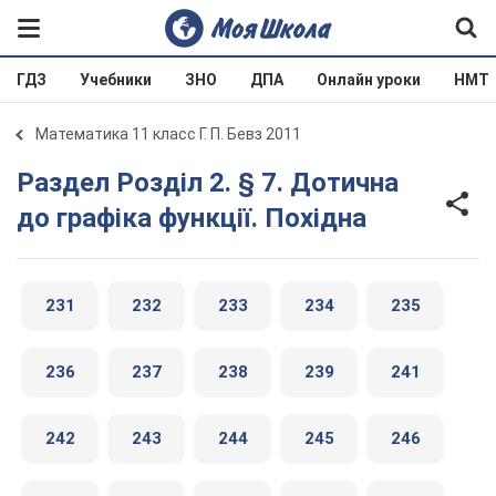
ГДЗ
Учебники
ЗНО
ДПА
Онлайн уроки
НМТ
Математика 11 класс Г. П. Бевз 2011
Раздел Розділ 2. § 7. Дотична
до графіка функції. Похідна
231
232
233
234
235
236
237
238
239
241
242
243
244
245
246