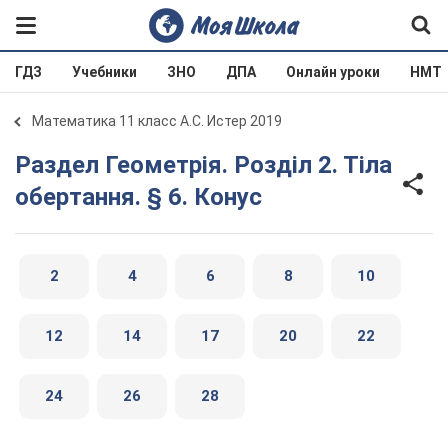
ГДЗ
Учебники
ЗНО
ДПА
Онлайн уроки
НМТ
Математика 11 класс А.С. Истер 2019
Раздел Геометрія. Розділ 2. Тіла
обертання. § 6. Конус
2
4
6
8
10
12
14
17
20
22
24
26
28