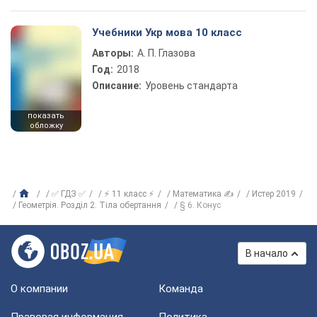
Учебники Укр мова 10 класс
Авторы:
А. П. Глазова
Год:
2018
Описание:
Уровень стандарта
показать
обложку
✅ ГДЗ ✅
⚡ 11 класс ⚡
Математика ✍
Истер 2019
Геометрія. Розділ 2. Тіла обертання
§ 6. Конус
В начало
О компании
Команда