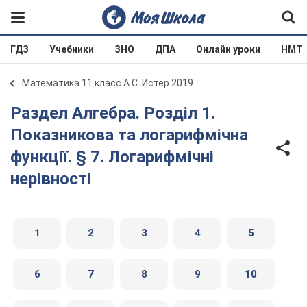
ГДЗ
Учебники
ЗНО
ДПА
Онлайн уроки
НМТ
Математика 11 класс А.С. Истер 2019
Раздел Алгебра. Розділ 1.
Показникова та логарифмічна
функції. § 7. Логарифмічні
нерівності
1
2
3
4
5
6
7
8
9
10