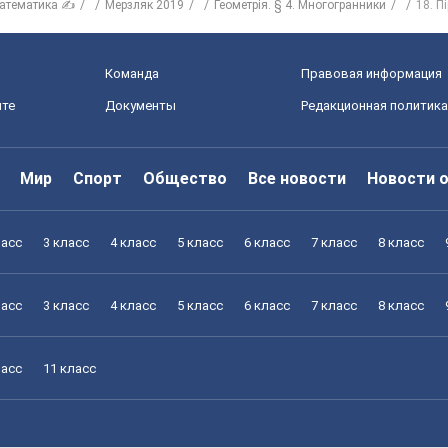
атематика ✍
Мерзляк 2019
Геометрія. § 4. Многогранники
18. П
Команда
Правовая информация
йте
Документы
Редакционная политика
Мир
Спорт
Общество
Все новости
Новости 
ласс
3 класс
4 класс
5 класс
6 класс
7 класс
8 класс
ласс
3 класс
4 класс
5 класс
6 класс
7 класс
8 класс
ласс
11 класс