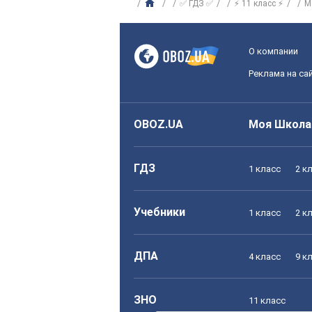
✅ ГДЗ ✅
⚡ 11 класс ⚡
М
О компании
Реклама на са
OBOZ.UA
Моя Школа
ГДЗ
1 класс
2 к
Учебники
1 класс
2 к
ДПА
4 класс
9 к
ЗНО
11 класс