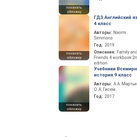
показать
обложку
ГДЗ Английский я
4 класс
Авторы:
Naomi
Simmons
Год:
2019
Описание:
Family an
показать
Friends 4 workbook 2
обложку
edition
Учебники Всемир
история 9 класс
Авторы:
А.А. Марты
О. А. Гисем
Год:
2017
показать
обложку