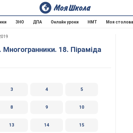
ики
ЗНО
ДПА
Онлайн уроки
НМТ
Моя столов
2019
4. Многогранники. 18. Піраміда
3
4
5
8
9
10
13
14
15