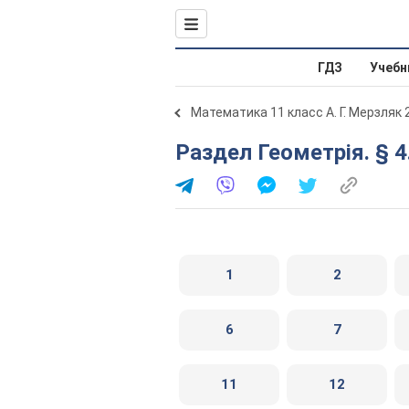
ГДЗ
Учебн
Математика 11 класс А. Г. Мерзляк 
Раздел Геометрія. § 
1
2
6
7
11
12