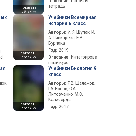
Описание:
Рабочая
тетрадь
показать
обложку
зык
Учебники Всемирная
история 6 класс
Авторы:
И. Я. Щупак, И.
А. Пискарева, Е.В.
Бурлака
Год:
2019
d
показать
nd
Описание:
Интегрирова
обложку
нный курс
ная
Учебники Биология 9
класс
нюк,
Авторы:
Р.В. Шаламов,
Г.А. Носов, О.А.
Литовченко, М.С.
Калиберда
показать
Год:
2017
обложку