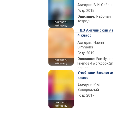
Авторы:
В. И. Собол
Год:
2015
Описание:
Рабочая
тетрадь
показать
обложку
ГДЗ Английский я
4 класс
Авторы:
Naomi
Simmons
Год:
2019
Описание:
Family an
показать
Friends 4 workbook 2
обложку
edition
Учебники Биологи
класс
Авторы:
К.М.
Задорожний
Год:
2017
показать
обложку