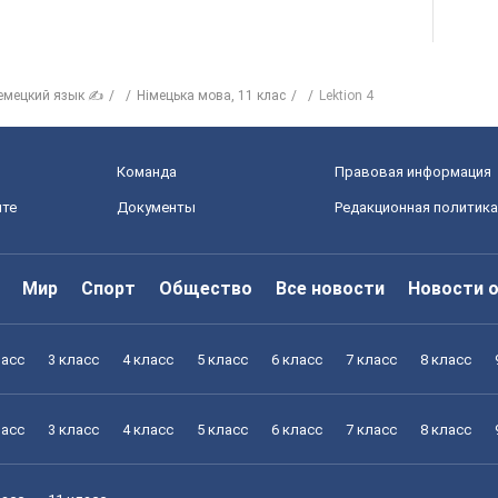
емецкий язык ✍
Нiмецька мова, 11 клас
Lektion 4
Команда
Правовая информация
йте
Документы
Редакционная политика
Мир
Спорт
Общество
Все новости
Новости 
ласс
3 класс
4 класс
5 класс
6 класс
7 класс
8 класс
ласс
3 класс
4 класс
5 класс
6 класс
7 класс
8 класс