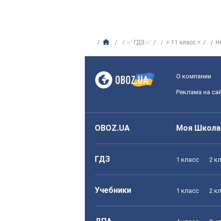
✅ ГДЗ ✅
⚡ 11 класс ⚡
Н
О компании
Реклама на са
OBOZ.UA
Моя Школа
ГДЗ
1 класс
2 к
Учебники
1 класс
2 к