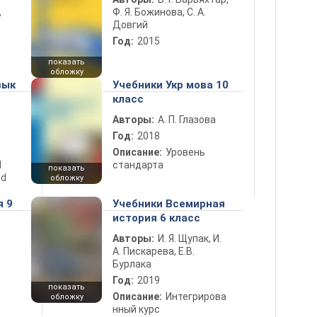
Ф. Я. Божинова, С. А.
ь
Довгий
Год:
2015
показать
обложку
зык
Учебники Укр мова 10
класс
Авторы:
А. П. Глазова
Год:
2018
Описание:
Уровень
d
стандарта
показать
nd
обложку
я 9
Учебники Всемирная
история 6 класс
Авторы:
И. Я. Щупак, И.
А. Пискарева, Е.В.
Бурлака
Год:
2019
показать
Описание:
Интегрирова
обложку
нный курс