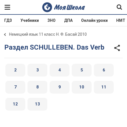
ГДЗ
Учебники
ЗНО
ДПА
Онлайн уроки
НМТ
Немецкий язык 11 класс Н. Ф. Басай 2010
Раздел SCHULLEBEN. Das Verb
2
3
4
5
6
7
8
9
10
11
12
13