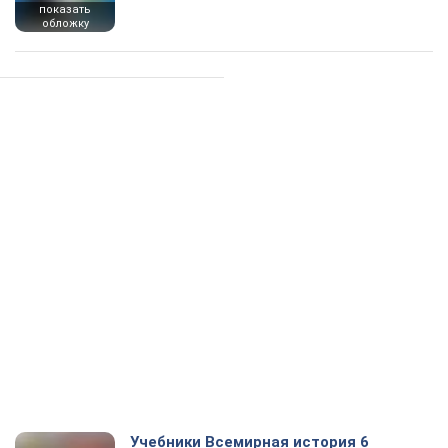
показать
обложку
Учебники Всемирная история 6