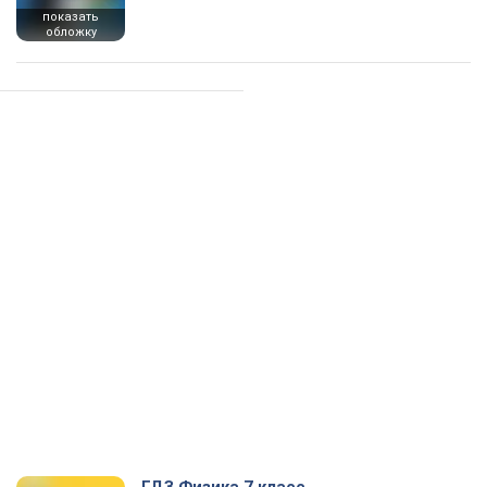
показать
обложку