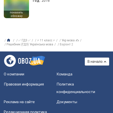
Год:
2016
показать
обложку
✅ ГДЗ ✅
⚡ 11 класс ⚡
Укр мова ✍
Решебник (ГДЗ) Українська мова
Варіант 2
В начало
О компании
Команда
Правовая информация
Политика
конфиденциальности
Реклама на сайте
Документы
Редакционная политика