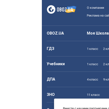
О компании
Реклама на са
OBOZ.UA
Моя Школа
ГДЗ
1 класс
2 к
Учебники
1 класс
2 к
ДПА
4 класс
9 к
ЗНО
11 класс
Вместе с нашими партнерами с