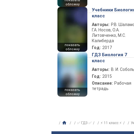
показать
обложку
Учебники Биологи
класс
Авторы:
Р.В. Шаламо
Г.А. Носов, О.А.
Литовченко, М.С.
Калиберда
показать
Год:
2017
обложку
ГДЗ Биология 7
класс
Авторы:
В. И. Собол
Год:
2015
Описание:
Рабочая
тетрадь
показать
обложку
✅ ГДЗ ✅
⚡ 11 класс ⚡
У