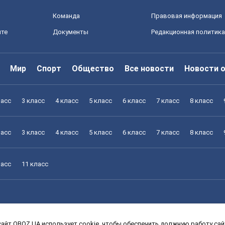
Команда
Правовая информация
йте
Документы
Редакционная политика
Мир
Спорт
Общество
Все новости
Новости 
ласс
3 класс
4 класс
5 класс
6 класс
7 класс
8 класс
ласс
3 класс
4 класс
5 класс
6 класс
7 класс
8 класс
ласс
11 класс
айт OBOZ.UA использует cookie, чтобы обеспечить должную работу сайт