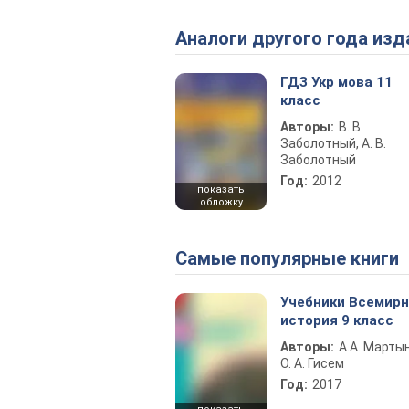
Аналоги другого года изд
ГДЗ Укр мова 11
класс
Авторы:
В. В.
Заболотный, А. В.
Заболотный
Год:
2012
показать
обложку
Самые популярные книги
Учебники Всемир
история 9 класс
Авторы:
А.А. Марты
О. А. Гисем
Год:
2017