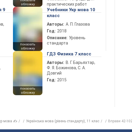
показать
практических работ
обложку
я 9
Учебники Укр мова 10
класс
в,
Авторы:
А. П. Глазова
Год:
2018
Описание:
Уровень
стандарта
показать
обложку
ГДЗ Физика 7 класс
Авторы:
В. Г. Барьяхтар,
Ф. Я. Божинова, С. А.
ь
Довгий
Год:
2015
показать
обложку
кр мова ✍
Українська мова (рівень стандарту), 11 клас
Вправи 42-10