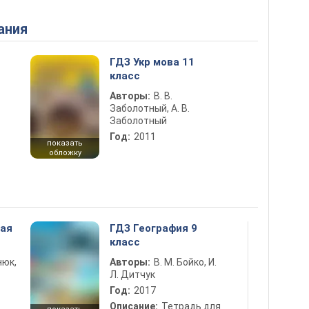
ания
ГДЗ Укр мова 11
класс
Авторы:
В. В.
Заболотный, А. В.
Заболотный
Год:
2011
показать
обложку
ная
ГДЗ География 9
класс
нюк,
Авторы:
В. М. Бойко, И.
Л. Дитчук
Год:
2017
Описание:
Тетрадь для