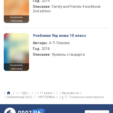
Год:
2019
Описание:
Family and Friends 4 workbook
2nd edition
показать
обложку
Учебники Укр мова 10 класс
Авторы:
А. П. Глазова
Год:
2018
Описание:
Уровень стандарта
показать
обложку
✅ ГДЗ ✅
⚡ 11 класс ⚡
Укр мова ✍
Заболотный 2012
РИТОРИКА
§ 17. Полемічна майстерність