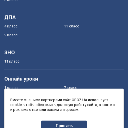
ДПА
4 класс
11 класс
9 класс
ЗНО
11 класс
Онлайн уроки
1 класс
7 класс
2 класс
8 класс
Вместе с нашими партнерами сайт OBOZ.UA использует
cookie, чтобы обеспечить должную работу сайта, а контент
3 класс
9 класс
и реклама отвечали вашим интересам.
4 класс
10 класс
5 класс
11 класс
Принять