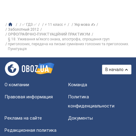
✅ ГДЗ ✅
⚡ 11 класс ⚡
Укр мова ✍
Заболотный 2012
ОРФОГРАФІЧНО-ПУНКТУАЦІЙНИЙ ПРАКТИКУМ
§ 18. Уживання м’якого знака, апострофа, спрощення груп
приголосних, передача на письмі сумнівних голосних та приголосних.
Пунктуація
В начало
О компании
Команда
Правовая информация
Политика
конфиденциальности
Реклама на сайте
Документы
Редакционная политика