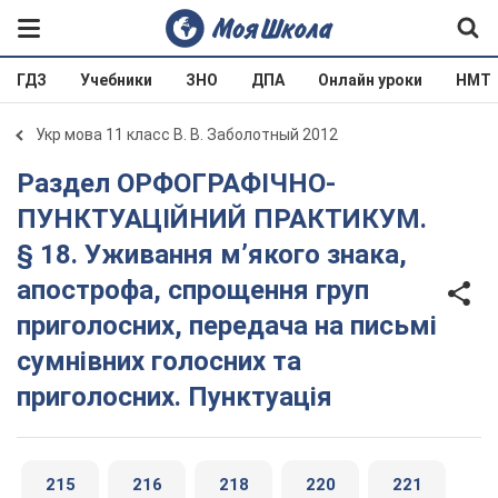
ГДЗ
Учебники
ЗНО
ДПА
Онлайн уроки
НМТ
Укр мова 11 класс В. В. Заболотный 2012
Раздел ОРФОГРАФІЧНО-
ПУНКТУАЦІЙНИЙ ПРАКТИКУМ.
§ 18. Уживання м’якого знака,
апострофа, спрощення груп
приголосних, передача на письмі
сумнівних голосних та
приголосних. Пунктуація
215
216
218
220
221