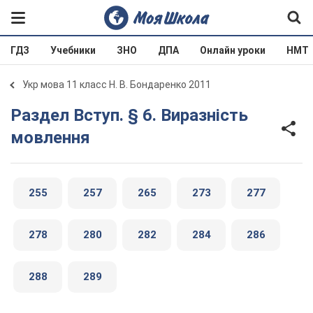
ГДЗ
Учебники
ЗНО
ДПА
Онлайн уроки
НМТ
Укр мова 11 класс Н. В. Бондаренко 2011
Раздел Вступ. § 6. Виразність
мовлення
255
257
265
273
277
278
280
282
284
286
288
289