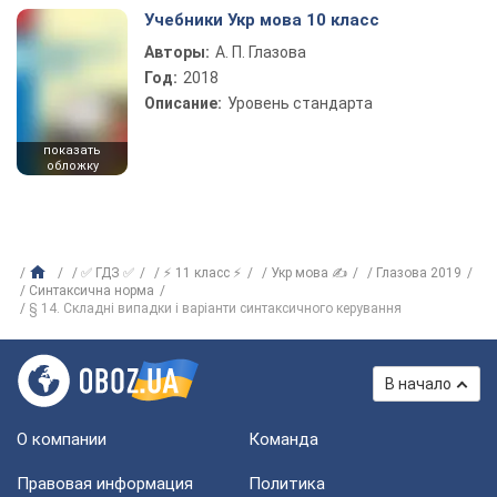
Учебники Укр мова 10 класс
Авторы:
А. П. Глазова
Год:
2018
Описание:
Уровень стандарта
показать
обложку
✅ ГДЗ ✅
⚡ 11 класс ⚡
Укр мова ✍
Глазова 2019
Синтаксична норма
§ 14. Складні випадки і варіанти синтаксичного керування
В начало
О компании
Команда
Правовая информация
Политика