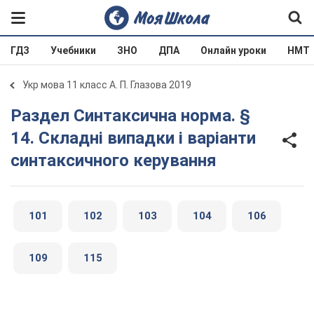
ГДЗ
Учебники
ЗНО
ДПА
Онлайн уроки
НМТ
Укр мова 11 класс А. П. Глазова 2019
Раздел Синтаксична норма. §
14. Складні випадки і варіанти
синтаксичного керування
101
102
103
104
106
109
115