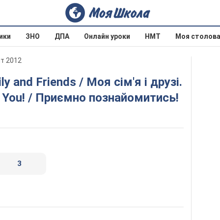
ики
ЗНО
ДПА
Онлайн уроки
НМТ
Моя столов
ит 2012
t You! / Приємно познайомитись!
3