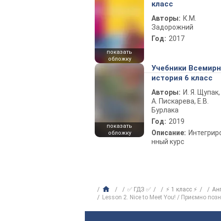
класс
Авторы:
К.М.
Задорожний
Год:
2017
показать
обложку
Учебники Всемир
история 6 класс
Авторы:
И. Я. Щупак,
А. Пискарева, Е.В.
Бурлака
Год:
2019
показать
Описание:
Интегрир
обложку
нный курс
✅ ГДЗ ✅
⚡ 1 класс ⚡
Ан
Lesson 2. Nice to Meet You! / Приємно поз