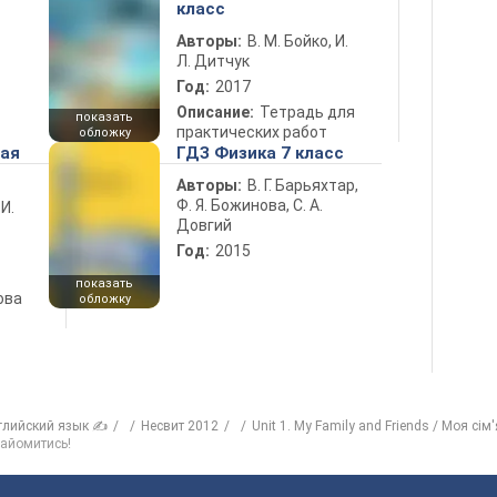
класс
Авторы:
В. М. Бойко, И.
Л. Дитчук
Год:
2017
Описание:
Тетрадь для
показать
практических работ
обложку
ная
ГДЗ Физика 7 класс
Авторы:
В. Г. Барьяхтар,
Ф. Я. Божинова, С. А.
 И.
Довгий
Год:
2015
показать
ова
обложку
глийский язык ✍
Несвит 2012
Unit 1. My Family and Friends / Моя сім'я
найомитись!