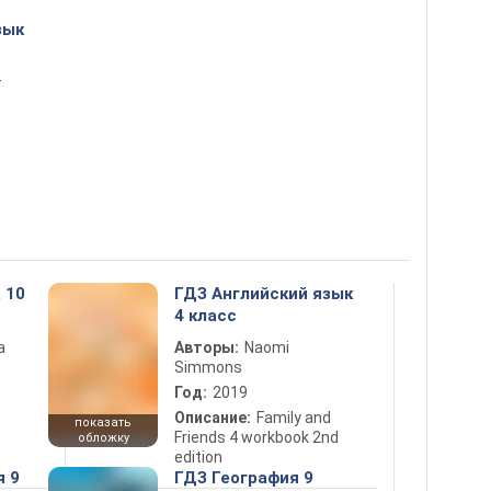
зык
т
 10
ГДЗ Английский язык
4 класс
а
Авторы:
Naomi
Simmons
Год:
2019
Описание:
Family and
показать
Friends 4 workbook 2nd
обложку
edition
я 9
ГДЗ География 9