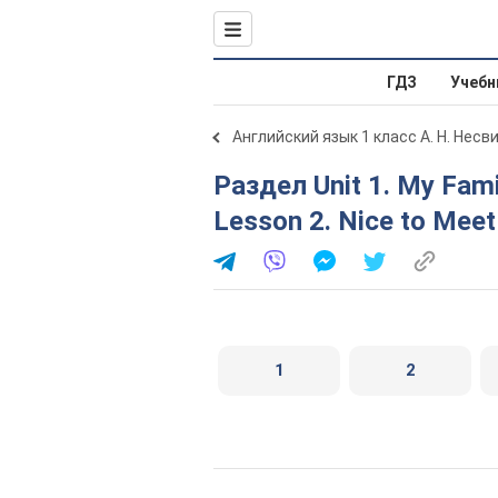
ГДЗ
Учебн
Английский язык 1 класс А. Н. Несв
Раздел Unit 1. My Family and Friends / Моя сім'я і друзі.
Lesson 2. Nice to Mee
1
2