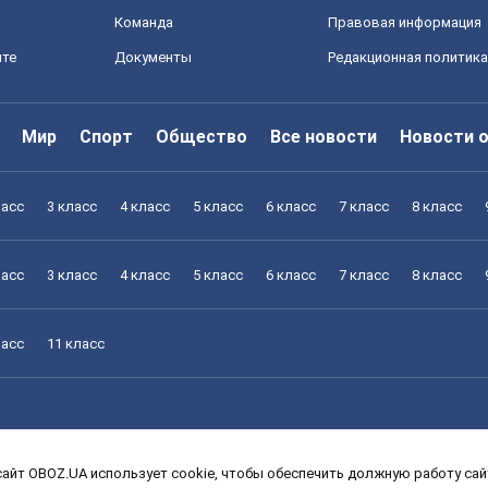
Команда
Правовая информация
йте
Документы
Редакционная политика
Мир
Спорт
Общество
Все новости
Новости 
ласс
3 класс
4 класс
5 класс
6 класс
7 класс
8 класс
ласс
3 класс
4 класс
5 класс
6 класс
7 класс
8 класс
ласс
11 класс
айт OBOZ.UA использует cookie, чтобы обеспечить должную работу сайт
ласс
3 класс
4 класс
5 класс
6 класс
7 класс
8 класс