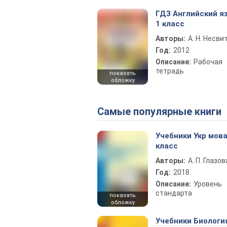
ГДЗ Английский я
1 класс
Авторы:
А. Н. Несви
Год:
2012
Описание:
Рабочая
тетрадь
показать
обложку
Самые популярные книги
Учебники Укр мова
класс
Авторы:
А. П. Глазов
Год:
2018
Описание:
Уровень
стандарта
показать
обложку
Учебники Биологи