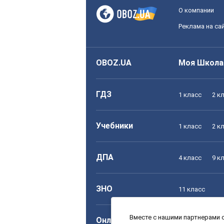
О компании
Реклама на са
OBOZ.UA
Моя Школа
ГДЗ
1 класс
2 к
Учебники
1 класс
2 к
ДПА
4 класс
9 к
ЗНО
11 класс
Вместе с нашими партнерами с
Онлайн уроки
1 класс
2 к