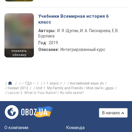
Учебники Всемирная история 6
класс
Авторы:
И. Я. Щупак, И. А. Пискарева, Е.В.
Бурлака
Год:
2019
Описание:
Интегрированный курс
показать
обложку
✅ ГДЗ ✅
⚡ 1 класс ⚡
Английский язык ✍
Несвит 2012
Unit 1. My Family and Friends / Моя сім'я і друзі
Lesson 3. What Is Your Name? / Як тебе звати?
В начало
О компании
Команда