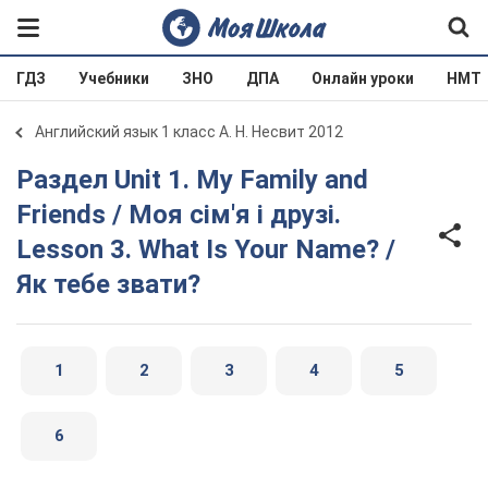
ГДЗ
Учебники
ЗНО
ДПА
Онлайн уроки
НМТ
Английский язык 1 класс А. Н. Несвит 2012
Раздел Unit 1. My Family and
Friends / Моя сім'я і друзі.
Lesson 3. What Is Your Name? /
Як тебе звати?
1
2
3
4
5
6