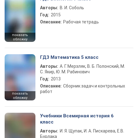
Авторы:
В. И. Соболь
Год:
2015
Описание:
Рабочая тетрадь
показать
обложку
ГДЗ Математика 5 класс
Авторы:
А. Г. Мерзляк, В. Б. Полонский, М.
С. Якир, Ю. М. Рабинович
Год:
2013
Описание:
Сборник задач и контрольных
работ
показать
обложку
Учебники Всемирная история 6
класс
Авторы:
И. Я. Щупак, И. А. Пискарева, Е.В.
Бурлака