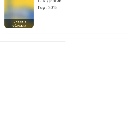
С. А. Довгий
Год:
2015
показать
обложку