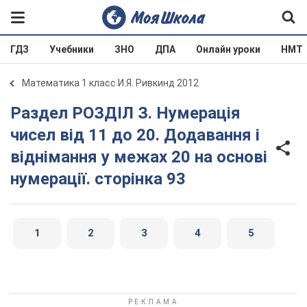
ГДЗ
Учебники
ЗНО
ДПА
Онлайн уроки
НМТ
Математика 1 класс И.Я. Ривкинд 2012
Раздел РОЗДІЛ З. Нумерація
чисел від 11 до 20. Додавання і
віднімання у межах 20 на основі
нумерації. сторінка 93
1
2
3
4
5