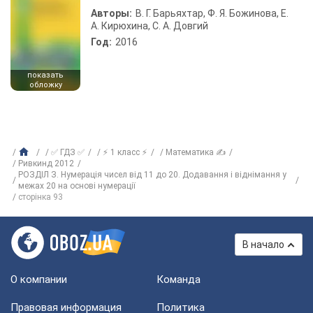
Авторы:
В. Г. Барьяхтар, Ф. Я. Божинова, Е.
А. Кирюхина, С. А. Довгий
Год:
2016
показать
обложку
✅ ГДЗ ✅
⚡ 1 класс ⚡
Математика ✍
Ривкинд 2012
РОЗДІЛ З. Нумерація чисел від 11 до 20. Додавання і віднімання у
межах 20 на основі нумерації
сторінка 93
В начало
О компании
Команда
Правовая информация
Политика