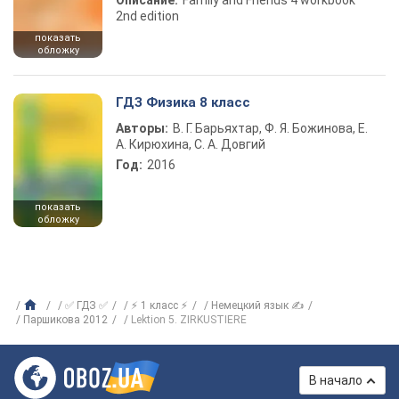
Описание:
Family and Friends 4 workbook
2nd edition
показать
обложку
ГДЗ Физика 8 класс
Авторы:
В. Г. Барьяхтар, Ф. Я. Божинова, Е.
А. Кирюхина, С. А. Довгий
Год:
2016
показать
обложку
✅ ГДЗ ✅
⚡ 1 класс ⚡
Немецкий язык ✍
Паршикова 2012
Lektion 5. ZIRKUSTIERE
В начало