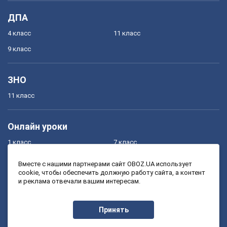
ДПА
4 класс
11 класс
9 класс
ЗНО
11 класс
Онлайн уроки
1 класс
7 класс
2 класс
8 класс
Вместе с нашими партнерами сайт OBOZ.UA использует
cookie, чтобы обеспечить должную работу сайта, а контент
3 класс
9 класс
и реклама отвечали вашим интересам.
4 класс
10 класс
5 класс
11 класс
Принять
6 класс