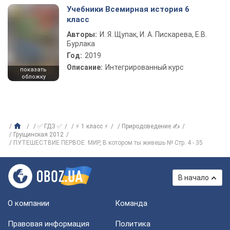
Учебники Всемирная история 6
класс
Авторы:
И. Я. Щупак, И. А. Пискарева, Е.В.
Бурлака
Год:
2019
Описание:
Интегрированный курс
показать
обложку
✅ ГДЗ ✅
⚡ 1 класс ⚡
Природоведение ✍
Грущинская 2012
ПУТЕШЕСТВИЕ ПЕРВОЕ: МИР, В котором ты живешь № Стр. 4 - 35
В начало
О компании
Команда
Правовая информация
Политика