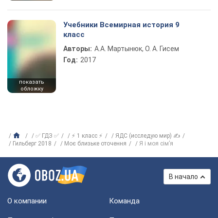
Учебники Всемирная история 9
класс
Авторы:
А.А. Мартынюк, О. А. Гисем
Год:
2017
показать
обложку
✅ ГДЗ ✅
⚡ 1 класс ⚡
ЯДС (исследую мир) ✍
Гильберг 2018
Моє близьке оточення
Я і моя сім’я
В начало
О компании
Команда