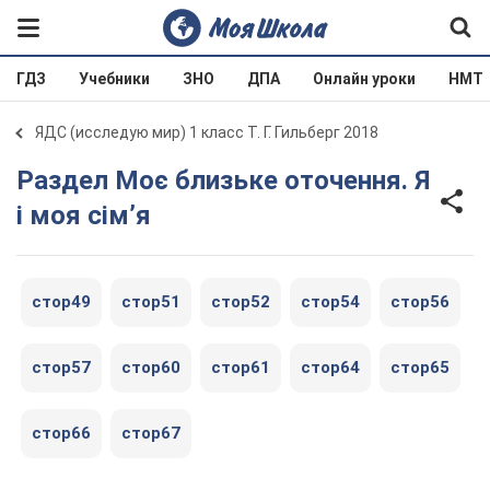
ГДЗ
Учебники
ЗНО
ДПА
Онлайн уроки
НМТ
ЯДС (исследую мир) 1 класс Т. Г. Гильберг 2018
Раздел Моє близьке оточення. Я
і моя сім’я
стор49
стор51
стор52
стор54
стор56
стор57
стор60
стор61
стор64
стор65
стор66
стор67