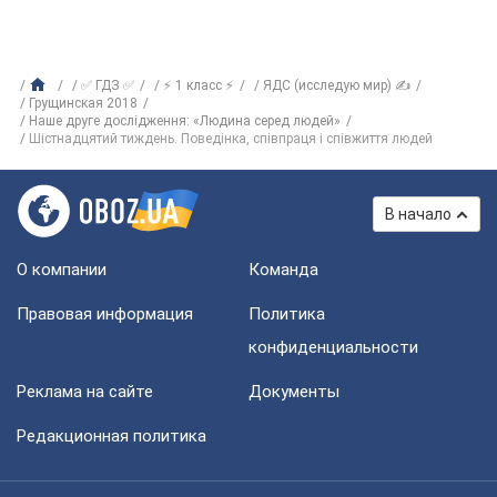
✅ ГДЗ ✅
⚡ 1 класс ⚡
ЯДС (исследую мир) ✍
Грущинская 2018
Наше друге дослідження: «Людина серед людей»
Шістнадцятий тиждень. Поведінка, співпраця і співжиття людей
В начало
О компании
Команда
Правовая информация
Политика
конфиденциальности
Реклама на сайте
Документы
Редакционная политика