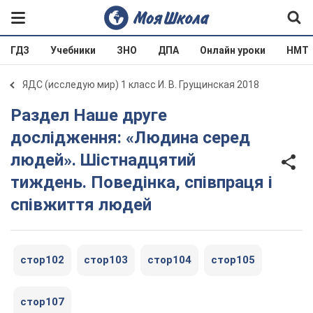
ГДЗ
Учебники
ЗНО
ДПА
Онлайн уроки
НМТ
ЯДС (исследую мир) 1 класс И. В. Грущинская 2018
Раздел Наше друге
дослідження: «Людина серед
людей». Шістнадцятий
тиждень. Поведінка, співпраця і
співжиття людей
стор102
стор103
стор104
стор105
стор107