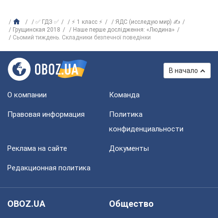
✅ ГДЗ ✅
⚡ 1 класс ⚡
ЯДС (исследую мир) ✍
Грущинская 2018
Наше перше дослідження: «Людина»
Сьомий тиждень. Складники безпечної поведінки
В начало
О компании
Команда
Правовая информация
Политика
конфиденциальности
Реклама на сайте
Документы
Редакционная политика
OBOZ.UA
Общество