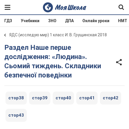
ГДЗ
Учебники
ЗНО
ДПА
Онлайн уроки
НМТ
ЯДС (исследую мир) 1 класс И. В. Грущинская 2018
Раздел Наше перше
дослідження: «Людина».
Сьомий тиждень. Складники
безпечної поведінки
стор38
стор39
стор40
стор41
стор42
стор43