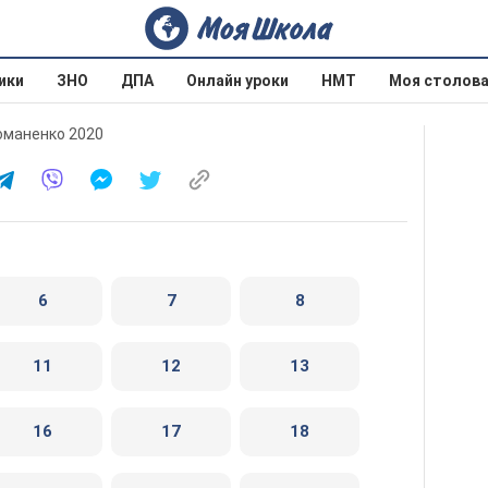
ики
ЗНО
ДПА
Онлайн уроки
НМТ
Моя столов
Романенко 2020
6
7
8
11
12
13
16
17
18