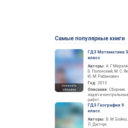
Самые популярные книги
ГДЗ Математика 
класс
Авторы:
А. Г. Мерзля
Б. Полонский, М. С. Як
Ю. М. Рабинович
Год:
2013
показать
Описание:
Сборник
обложку
задач и контрольны
работ
ГДЗ География 9
класс
Авторы:
В. М. Бойко,
Л. Дитчук