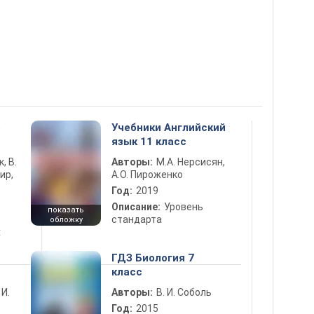
5
Учебники Английский
язык 11 класс
к, В.
Авторы:
М.А. Нерсисян,
ир,
А.О. Пироженко
Год:
2019
Описание:
Уровень
показать
стандарта
обложку
х
ГДЗ Биология 7
класс
 И.
Авторы:
В. И. Соболь
Год:
2015