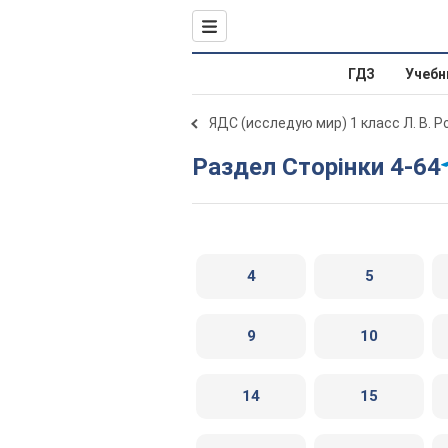
ГДЗ
Учебн
ЯДС (исследую мир) 1 класс Л. В. 
Раздел Сторінки 4-64
4
5
9
10
14
15