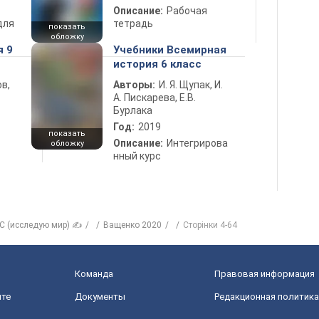
Описание:
Рабочая
для
тетрадь
показать
обложку
я 9
Учебники Всемирная
история 6 класс
в,
Авторы:
И. Я. Щупак, И.
А. Пискарева, Е.В.
Бурлака
Год:
2019
показать
Описание:
Интегрирова
обложку
нный курс
С (исследую мир) ✍
Ващенко 2020
Сторінки 4-64
Команда
Правовая информация
йте
Документы
Редакционная политика