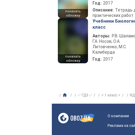
Год:
2017
Описание:
Тетрадь 
показать
практических работ
обложку
Учебники Биологи
класс
Авторы:
Р.В. Шаламо
Г.А. Носов, О.А.
Литовченко, М.С.
Калиберда
показать
Год:
2017
обложку
✅ ГДЗ ✅
⚡ 1 класс ⚡
ЯД
О компании
Реклама на са