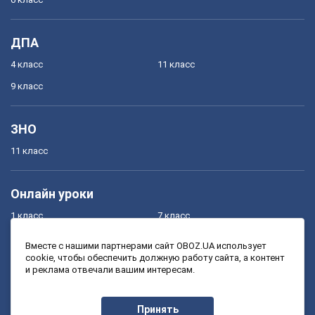
ДПА
4 класс
11 класс
9 класс
ЗНО
11 класс
Онлайн уроки
1 класс
7 класс
2 класс
8 класс
Вместе с нашими партнерами сайт OBOZ.UA использует
cookie, чтобы обеспечить должную работу сайта, а контент
3 класс
9 класс
и реклама отвечали вашим интересам.
4 класс
10 класс
5 класс
11 класс
Принять