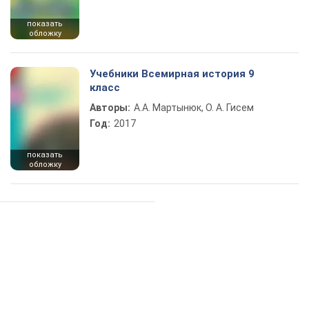
показать
обложку
Учебники Всемирная история 9
класс
Авторы:
А.А. Мартынюк, О. А. Гисем
Год:
2017
показать
обложку