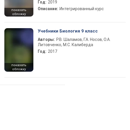
Год:
2019
Описание:
Интегрированный курс
показать
обложку
Учебники Биология 9 класс
Авторы:
Р.В. Шаламов, Г.А. Носов, О.А.
Литовченко, М.С. Калиберда
Год:
2017
показать
обложку