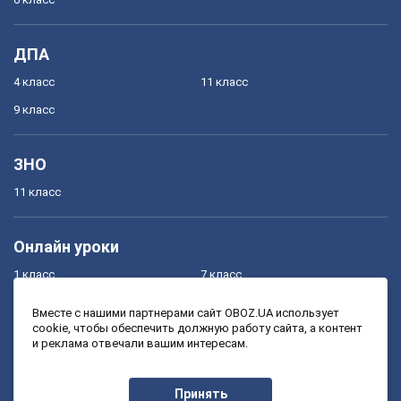
ДПА
4 класс
11 класс
9 класс
ЗНО
11 класс
Онлайн уроки
1 класс
7 класс
2 класс
8 класс
Вместе с нашими партнерами сайт OBOZ.UA использует
cookie, чтобы обеспечить должную работу сайта, а контент
3 класс
9 класс
и реклама отвечали вашим интересам.
4 класс
10 класс
5 класс
11 класс
Принять